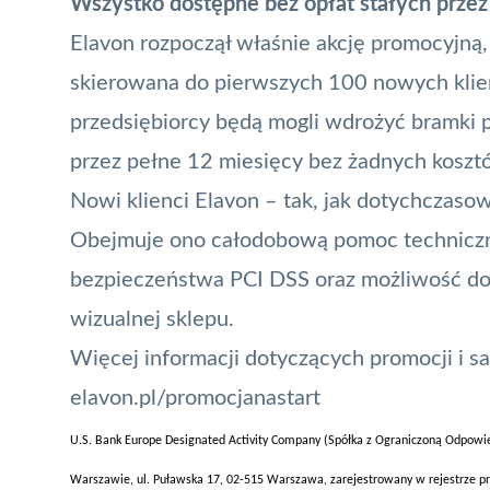
Wszystko dostępne bez opłat stałych przez
Elavon rozpoczął właśnie akcję promocyjną, 
skierowana do pierwszych 100 nowych klien
przedsiębiorcy będą mogli wdrożyć bramki pł
przez pełne 12 miesięcy bez żadnych koszt
Nowi klienci Elavon – tak, jak dotychczaso
Obejmuje ono całodobową pomoc techniczn
bezpieczeństwa PCI DSS oraz możliwość dos
wizualnej sklepu.
Więcej informacji dotyczących promocji i sa
elavon.pl/promocjanastart
U.S. Bank Europe Designated Activity Company (Spółka z Ograniczoną Odpowie
Warszawie, ul. Puławska 17, 02-515 Warszawa, zarejestrowany w rejestrze 