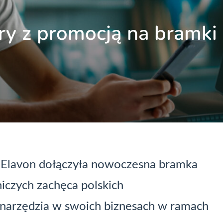
ry z promocją na bramki
o Elavon dołączyła nowoczesna
bramka
niczych zachęca polskich
 narzędzia w swoich biznesach w ramach