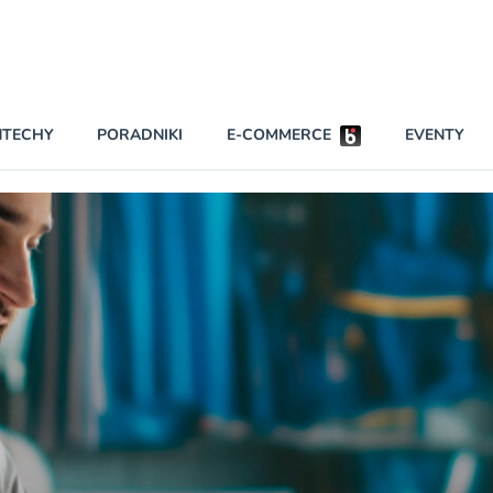
Partnerzy strategiczni
NTECHY
PORADNIKI
E-COMMERCE
EVENTY
BEZPIECZEŃSTWO
NAJCZĘŚCIEJ CZYTANE
Darmowy dostę
INNI NAPISALI
wszystkich pla
KONTA
W najniższych p
darmo przez trz
PRAWO
Czytaj więcej
RAPORTY SPECJALNE