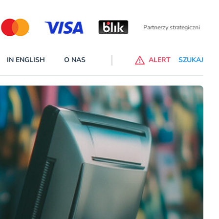
Partnerzy wspierający
IN ENGLISH
O NAS
ALERT
SZUKAJ
p do ChataGPT Go dla klientów Revoluta. Nowy benefit we
nach
lanach – Standard i Plus – z usługi będzie można korzsytać za
y miesiące