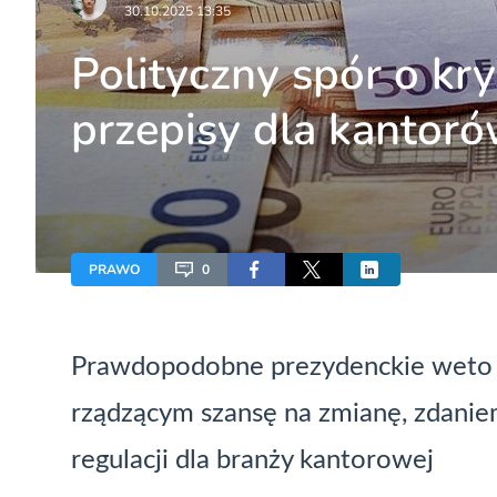
30.10.2025 13:35
Polityczny spór o k
przepisy dla kantor
PRAWO
0
Prawdopodobne prezydenckie weto le
rządzącym szansę na zmianę, zdanie
regulacji dla branży kantorowej