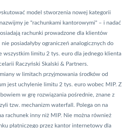
yskutować model stworzenia nowej kategorii
nazwijmy je "rachunkami kantorowymi" – i nadać
posiadają rachunki prowadzone dla klientów
ki nie posiadałyby ograniczeń analogicznych do
szystkim limitu 2 tys. euro dla jednego klienta
larii Raczyński Skalski & Partners.
miany w limitach przyjmowania środków od
 jest uchylenie limitu 2 tys. euro wobec MIP. Z
 bowiem w grę rozwiązania pośrednie, znane z
zyli tzw. mechanizm waterfall. Polega on na
na rachunek inny niż MIP. Nie można również
ku płatniczego przez kantor internetowy dla