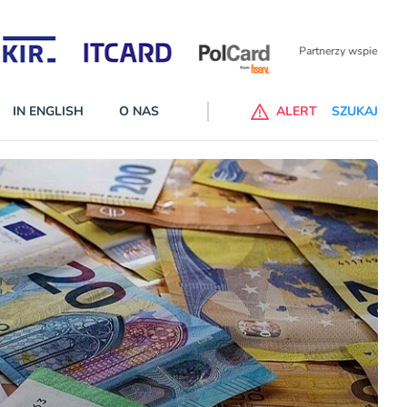
Partnerzy wspierający
IN ENGLISH
O NAS
ALERT
SZUKAJ
p do ChataGPT Go dla klientów Revoluta. Nowy benefit we
nach
lanach – Standard i Plus – z usługi będzie można korzsytać za
y miesiące