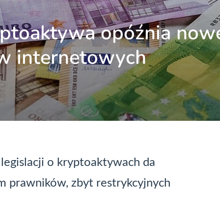
ryptoaktywa opóźnia now
ów internetowych
gislacji o kryptoaktywach da
m prawników, zbyt restrykcyjnych