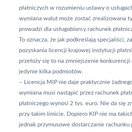
płatniczych w rozumieniu ustawy o usługac
wymiana walut może zostać zrealizowana tyl
prowadzi dla usługobiorcy
rachunek płatnic
To oznacza, że jak podkreślają specjaliści
pozyskania licencji krajowej instytucji płatn
przełoży się to na zmniejszenie konkurencj
jedynie kilka podmiotów.
– Licencja MIP nie daje praktycznie żadneg
wymiana musi nastąpić przez rachunek płatn
płatniczego wynosi 2 tys. euro. Nie da się 
przy takim limicie. Dopiero
KIP
nie ma takic
jednak przymusowe dostarczanie rachunku 