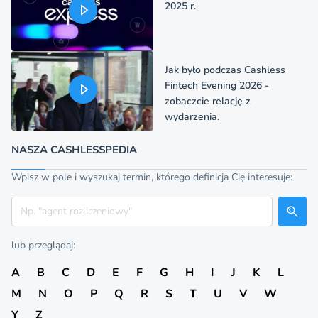
2025 r.
Jak było podczas Cashless
Fintech Evening 2026 -
zobaczcie relację z
wydarzenia.
NASZA CASHLESSPEDIA
Wpisz w pole i wyszukaj termin, którego definicja Cię interesuje:
Szukaj
lub przeglądaj:
A
B
C
D
E
F
G
H
I
J
K
L
M
N
O
P
Q
R
S
T
U
V
W
Y
Z