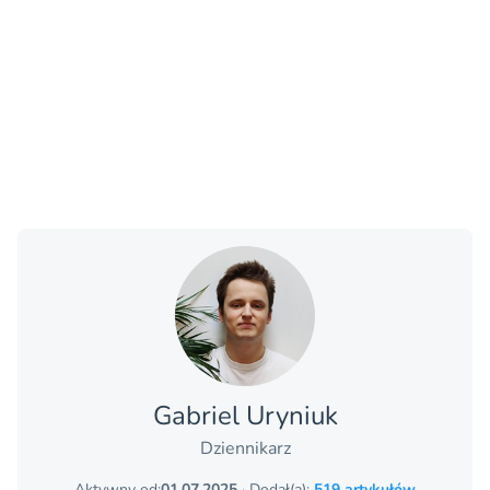
Gabriel Uryniuk
Dziennikarz
Aktywny od:
01.07.2025
· Dodał(a):
519 artykułów