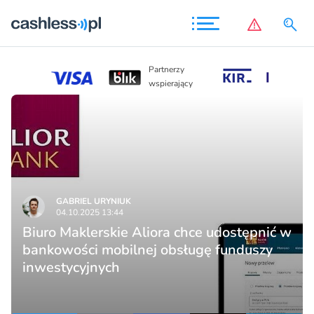
Partnerz
Partnerzy
wspieraj
wspierający
GABRIEL URYNIUK
04.10.2025 13:44
Biuro Maklerskie Aliora chce udostępnić w
bankowości mobilnej obsługę funduszy
inwestycyjnych