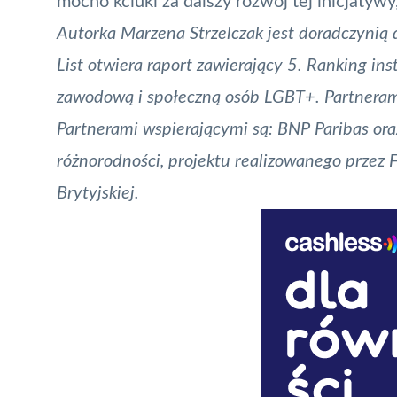
mocno kciuki za dalszy rozwój tej inicjatywy
Autorka Marzena Strzelczak jest doradczynią
List otwiera raport zawierający 5. Ranking in
zawodową i społeczną osób LGBT+. Partnerami 
Partnerami wspierającymi są: BNP Paribas or
różnorodności, projektu realizowanego prze
Brytyjskiej.