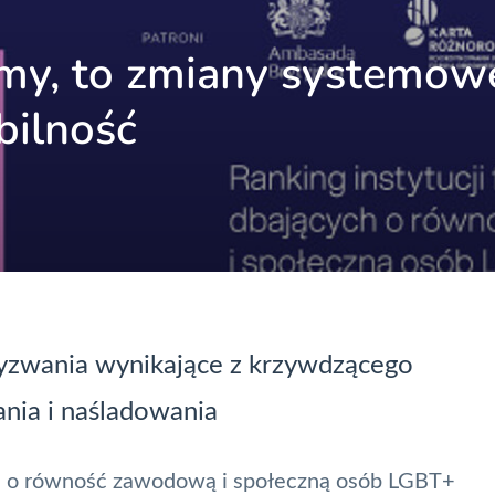
emy, to zmiany systemow
bilność
yzwania wynikające z krzywdzącego
ania i naśladowania
ch o równość zawodową i społeczną osób LGBT+