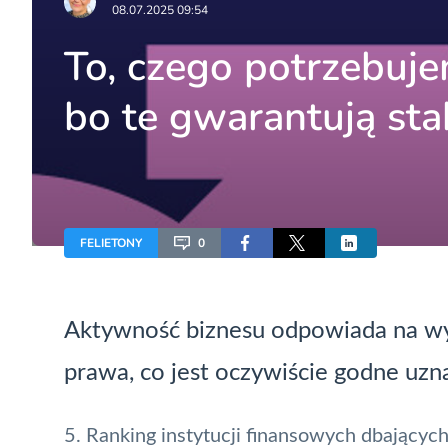
08.07.2025 09:54
To, czego potrzebuj
bo te gwarantują sta
FELIETONY
0
Aktywność biznesu odpowiada na w
prawa, co jest oczywiście godne uzn
5. Ranking instytucji finansowych dbający