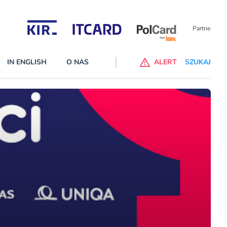
Partnerzy wspierający
IN ENGLISH
O NAS
ALERT
SZUKAJ
p do ChataGPT Go dla klientów Revoluta. Nowy benefit we
nach
lanach – Standard i Plus – z usługi będzie można korzsytać za
y miesiące