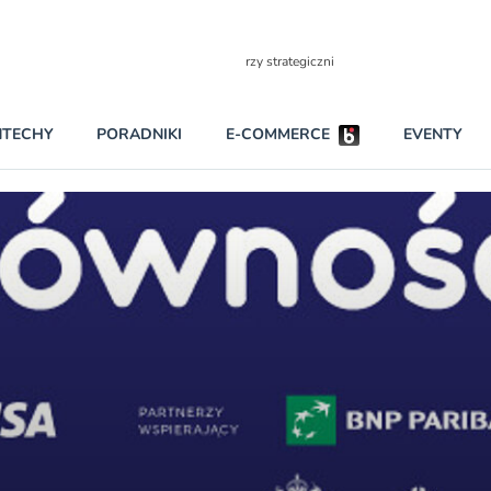
Partnerzy strategiczni
NTECHY
PORADNIKI
E-COMMERCE
EVENTY
BEZPIECZEŃSTWO
NAJCZĘŚCIEJ CZYTANE
Darmowy dostę
INNI NAPISALI
wszystkich pla
KONTA
W najniższych p
darmo przez trz
PRAWO
Czytaj więcej
RAPORTY SPECJALNE