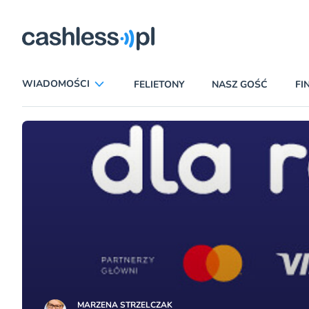
ryczni
WIADOMOŚCI
FELIETONY
NASZ GOŚĆ
FI
ANALIZY
APLIKACJE
CIEKAWOSTKI
E-COMMERCE
INSURTECH
KARTY
LUDZIE
PATRONATY
PROMOCJE
PŁATNOŚCI MOBILNE
TEMAT DNIA
UBEZPIECZENIA
MARZENA STRZELCZAK