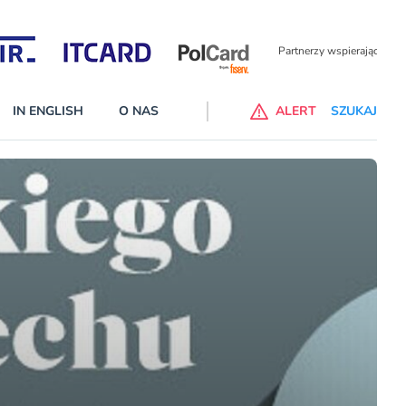
Partnerzy wspierający
IN ENGLISH
O NAS
ALERT
SZUKAJ
p do ChataGPT Go dla klientów Revoluta. Nowy benefit we
nach
lanach – Standard i Plus – z usługi będzie można korzsytać za
y miesiące