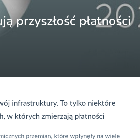
ują przyszłość płatności
wój infrastruktury. To tylko niektóre
h, w których zmierzają płatności
micznych przemian, które wpłynęły na wiele