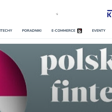
Partnerzy strategiczni
NTECHY
PORADNIKI
E-COMMERCE
EVENTY
BEZPIECZEŃSTWO
NAJCZĘŚCIEJ CZYTANE
Darmowy dostę
INNI NAPISALI
wszystkich pla
KONTA
W najniższych p
darmo przez trz
PRAWO
Czytaj więcej
RAPORTY SPECJALNE