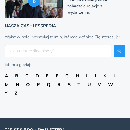
zobaczcie relację z
wydarzenia.
NASZA CASHLESSPEDIA
Wpisz w pole i wyszukaj termin, którego definicja Cię interesuje:
Szukaj
lub przeglądaj:
A
B
C
D
E
F
G
H
I
J
K
L
M
N
O
P
Q
R
S
T
U
V
W
Y
Z
ZAPISZ SIĘ DO NEWSLETTERA