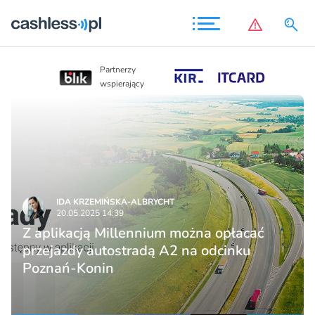
Partnerzy
Partnerzy
wspierający
wspierający
IDA KRZEMIŃSKA-ALBRYCHT
20.05.2025 14:39
Z aplikacją Millennium można opłacać
przejazdy autostradą A2 na odcinku
Poznań-Konin