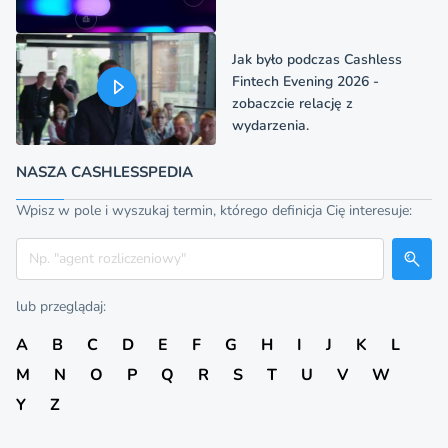
Jak było podczas Cashless
Fintech Evening 2026 -
zobaczcie relację z
wydarzenia.
NASZA CASHLESSPEDIA
Wpisz w pole i wyszukaj termin, którego definicja Cię interesuje:
Szukaj
lub przeglądaj:
A
B
C
D
E
F
G
H
I
J
K
L
M
N
O
P
Q
R
S
T
U
V
W
Y
Z