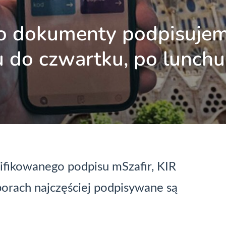
wo dokumenty podpisuje
u do czwartku, po lunchu
alifikowanego podpisu
mSzafir
,
KIR
 porach najczęściej podpisywane są