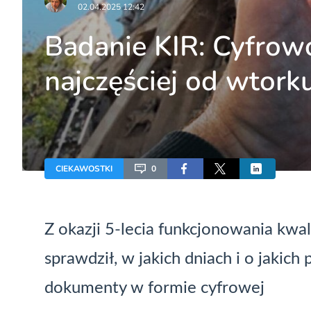
02.04.2025 12:42
Badanie KIR: Cyfro
najczęściej od wtork
CIEKAWOSTKI
0
Z okazji 5-lecia funkcjonowania kw
sprawdził, w jakich dniach i o jakich
dokumenty w formie cyfrowej