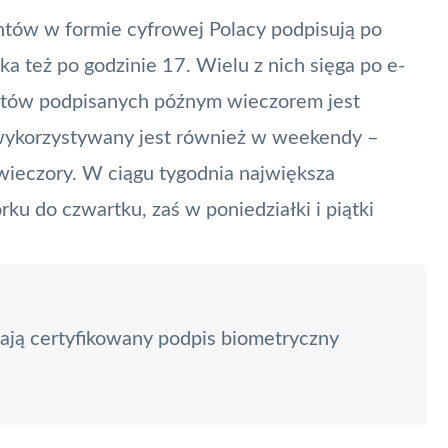
tów w formie cyfrowej Polacy podpisują po
a też po godzinie 17. Wielu z nich sięga po e-
entów podpisanych późnym wieczorem jest
y wykorzystywany jest również w weekendy –
 wieczory. W ciągu tygodnia największa
u do czwartku, zaś w poniedziałki i piątki
ją certyfikowany podpis biometryczny