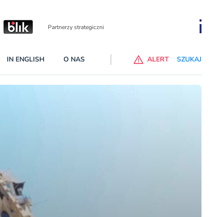
Partnerzy wspierający
IN ENGLISH
O NAS
ALERT
SZUKAJ
p do ChataGPT Go dla klientów Revoluta. Nowy benefit we
nach
lanach – Standard i Plus – z usługi będzie można korzsytać za
y miesiące