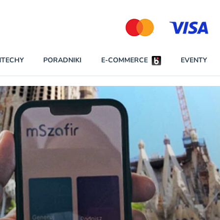
Partnerzy strategiczni
NTECHY
PORADNIKI
E-COMMERCE
EVENTY
BEZPIECZEŃSTWO
NAJCZĘŚCIEJ CZYTANE
Darmowy dostę
INNI NAPISALI
wszystkich pla
KONTA
W najniższych p
darmo przez trz
PRAWO
Czytaj więcej
RAPORTY SPECJALNE