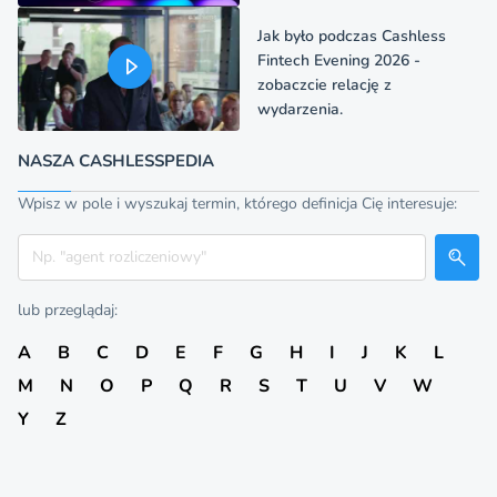
Jak było podczas Cashless
Fintech Evening 2026 -
zobaczcie relację z
wydarzenia.
NASZA CASHLESSPEDIA
Wpisz w pole i wyszukaj termin, którego definicja Cię interesuje:
Szukaj
lub przeglądaj:
A
B
C
D
E
F
G
H
I
J
K
L
M
N
O
P
Q
R
S
T
U
V
W
Y
Z