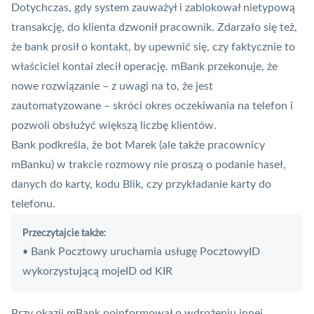
Dotychczas, gdy system zauważył i zablokował nietypową
transakcję, do klienta dzwonił pracownik. Zdarzało się też,
że bank prosił o kontakt, by upewnić się, czy faktycznie to
właściciel kontai zlecił operację. mBank przekonuje, że
nowe rozwiązanie – z uwagi na to, że jest
zautomatyzowane – skróci okres oczekiwania na telefon i
pozwoli obsłużyć większą liczbę klientów.
Bank podkreśla, że bot Marek (ale także pracownicy
mBanku) w trakcie rozmowy nie proszą o podanie haseł,
danych do karty, kodu
Blik
, czy przykładanie karty do
telefonu.
Przeczytajcie także:
Bank Pocztowy uruchamia usługę PocztowyID
•
wykorzystującą mojeID od KIR
Przy okazji
mBank
poinformował o wdrożeniu innej