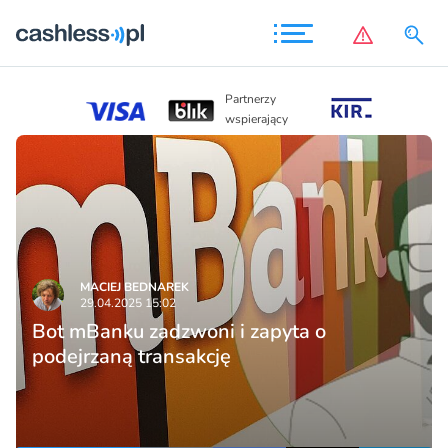
Partnerzy
Partnerzy
wspierając
wspierający
MACIEJ BEDNAREK
29.04.2025 15:02
Bot mBanku zadzwoni i zapyta o
podejrzaną transakcję