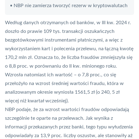
NBP nie zamierza tworzyć rezerw w kryptowalutach
•
Według danych otrzymanych od banków, w III kw. 2024 r.
doszło do prawie 109 tys. transakcji oszukańczych
bezgotówkowymi instrumentami płatniczymi, a więc z
wykorzystaniem kart i polecenia przelewu, na łączną kwotę
170,2 mln zł. Oznacza to, że liczba fraudów zmniejszyła się
o 8,8 proc. w porównaniu do II kw. minionego roku.
Wzrosła natomiast ich wartość – o 7,8 proc., co się
przełożyło na wzrost średniej wartości fraudu, która w
analizowanym okresie wyniosła 1561,5 zł (o 240, 5 zł
więcej niż kwartał wcześniej).
NBP
podaje, że za wzrost wartości fraudów odpowiadają
szczególnie te oparte na przelewach. Jak wynika z
informacji przekazanych przez banki, tego typu wyłudzenia
odpowiadały za 13,9 proc. liczby oszustw, ale stanowiły aż