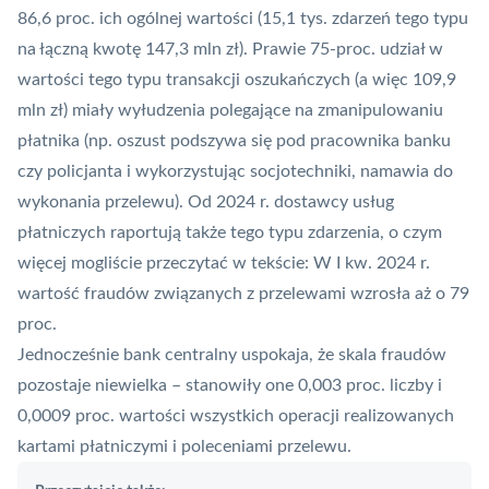
86,6 proc. ich ogólnej wartości (15,1 tys. zdarzeń tego typu
na łączną kwotę 147,3 mln zł). Prawie 75-proc. udział w
wartości tego typu transakcji oszukańczych (a więc 109,9
mln zł) miały wyłudzenia polegające na zmanipulowaniu
płatnika (np. oszust podszywa się pod pracownika banku
czy policjanta i wykorzystując socjotechniki, namawia do
wykonania przelewu). Od 2024 r. dostawcy usług
płatniczych raportują także tego typu zdarzenia, o czym
więcej mogliście przeczytać w tekście:
W I kw. 2024 r.
wartość fraudów związanych z przelewami wzrosła aż o 79
proc.
Jednocześnie bank centralny uspokaja, że skala fraudów
pozostaje niewielka – stanowiły one 0,003 proc. liczby i
0,0009 proc. wartości wszystkich operacji realizowanych
kartami płatniczymi i poleceniami przelewu.