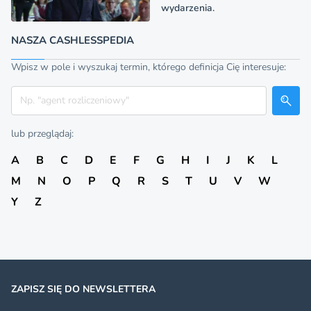
wydarzenia.
NASZA CASHLESSPEDIA
Wpisz w pole i wyszukaj termin, którego definicja Cię interesuje:
Szukaj
lub przeglądaj:
A
B
C
D
E
F
G
H
I
J
K
L
M
N
O
P
Q
R
S
T
U
V
W
Y
Z
ZAPISZ SIĘ DO NEWSLETTERA