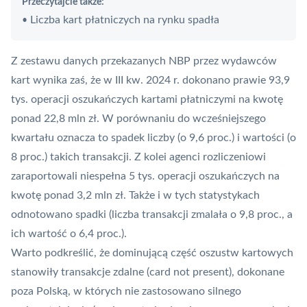
Przeczytajcie także:
Liczba kart płatniczych na rynku spadła
•
Z zestawu danych przekazanych NBP przez wydawców
kart wynika zaś, że w III kw. 2024 r. dokonano prawie 93,9
tys. operacji oszukańczych kartami płatniczymi na kwotę
ponad 22,8 mln zł. W porównaniu do wcześniejszego
kwartału oznacza to spadek liczby (o 9,6 proc.) i wartości (o
8 proc.) takich transakcji. Z kolei agenci rozliczeniowi
zaraportowali niespełna 5 tys. operacji oszukańczych na
kwotę ponad 3,2 mln zł. Także i w tych statystykach
odnotowano spadki (liczba transakcji zmalała o 9,8 proc., a
ich wartość o 6,4 proc.).
Warto podkreślić, że dominującą część oszustw kartowych
stanowiły transakcje zdalne (
card not present
), dokonane
poza Polską, w których nie zastosowano silnego