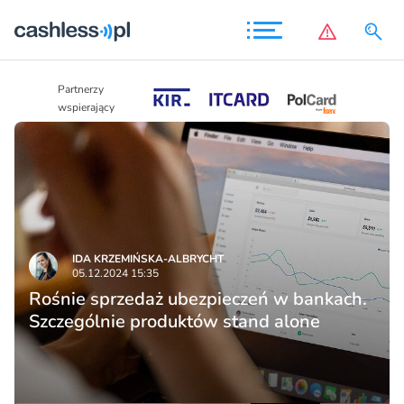
Partnerzy
Partnerzy
wspierający
wspierający
IDA KRZEMIŃSKA-ALBRYCHT
05.12.2024 15:35
Rośnie sprzedaż ubezpieczeń w bankach.
Szczególnie produktów stand alone