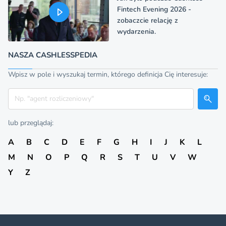
Fintech Evening 2026 -
zobaczcie relację z
wydarzenia.
NASZA CASHLESSPEDIA
Wpisz w pole i wyszukaj termin, którego definicja Cię interesuje:
Szukaj
lub przeglądaj:
A
B
C
D
E
F
G
H
I
J
K
L
M
N
O
P
Q
R
S
T
U
V
W
Y
Z