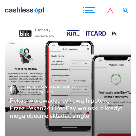
Partnerzy
Partnerzy
wspierający
wspierający
IDA KRZEMIŃSKA-ALBRYCHT
07.11.2024 11:51
Pekao wprowadza cyfrową hipotekę.
Przez Pekao24 i PeoPay wnioski o kredyt
mogą obecnie składać single