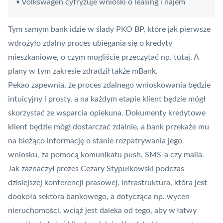
Volkswagen cyfryzuje wnioski o leasing i najem
•
Tym samym bank idzie w ślady PKO BP, które jak pierwsze
wdrożyło zdalny proces ubiegania się o kredyty
mieszkaniowe, o czym mogliście przeczytać np.
tutaj
. A
plany w tym zakresie
zdradził także mBank
.
Pekao zapewnia, że proces zdalnego wnioskowania będzie
intuicyjny i prosty, a na każdym etapie klient będzie mógł
skorzystać ze wsparcia opiekuna. Dokumenty kredytowe
klient będzie mógł dostarczać zdalnie, a bank przekaże mu
na bieżąco informację o stanie rozpatrywania jego
wniosku, za pomocą komunikatu
push
, SMS-a czy maila.
Jak zaznaczył prezes Cezary Stypułkowski podczas
dzisiejszej konferencji prasowej, infrastruktura, która jest
dookoła sektora bankowego, a dotycząca np. wycen
nieruchomości, wciąż jest daleka od tego, aby w łatwy