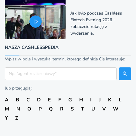
Jak było podczas Cashless
Fintech Evening 2026 -
zobaczcie relację z
wydarzenia.
NASZA CASHLESSPEDIA
Wpisz w pole i wyszukaj termin, którego definicja Cię interesuje:
Szukaj
lub przeglądaj:
A
B
C
D
E
F
G
H
I
J
K
L
M
N
O
P
Q
R
S
T
U
V
W
Y
Z