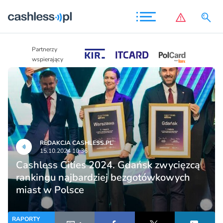
Partnerzy
Partnerzy
wspierający
wspierający
REDAKCJA CASHLESS.PL
15.10.2024 10:36
Cashless Cities 2024. Gdańsk zwycięzcą
rankingu najbardziej bezgotówkowych
miast w Polsce
RAPORTY