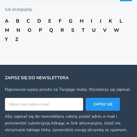
lub przeglądaj:
A
B
C
D
E
F
G
H
I
J
K
L
M
N
O
P
Q
R
S
T
U
V
W
Y
Z
ZAPISZ SIĘ DO NEWSLETTERA
Najnowsze wpisy prosto na Twojego maila. Wystarczy się zapisać.
Adres email
ZAPISZ SIĘ
Aby zapisać się do newslettera, należy podać adres e-mail i
potwierdzić subskrypcję klikając w link aktywacyjny. Jeżeli nie
otrzymacie takiego linka, sprawdźcie swoją skrzynkę ze spamem.