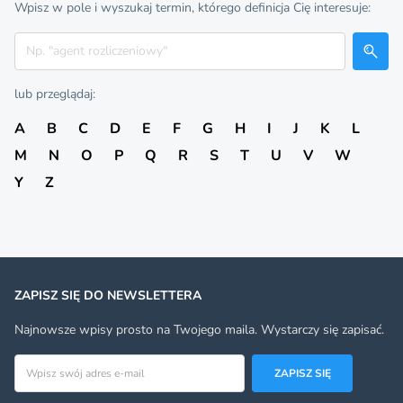
Wpisz w pole i wyszukaj termin, którego definicja Cię interesuje:
Szukaj
lub przeglądaj:
A
B
C
D
E
F
G
H
I
J
K
L
M
N
O
P
Q
R
S
T
U
V
W
Y
Z
ZAPISZ SIĘ DO NEWSLETTERA
Najnowsze wpisy prosto na Twojego maila. Wystarczy się zapisać.
Adres email
ZAPISZ SIĘ