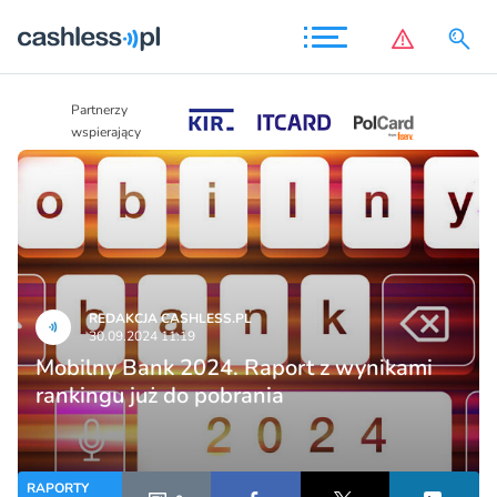
Partnerzy
Partnerzy
wspierający
wspierający
REDAKCJA CASHLESS.PL
30.09.2024 11:19
Mobilny Bank 2024. Raport z wynikami
rankingu już do pobrania
RAPORTY