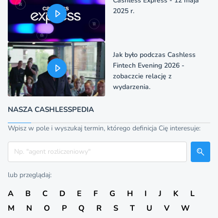
Cashless Express - 12 maja
2025 r.
Jak było podczas Cashless
Fintech Evening 2026 -
zobaczcie relację z
wydarzenia.
NASZA CASHLESSPEDIA
Wpisz w pole i wyszukaj termin, którego definicja Cię interesuje:
Szukaj
lub przeglądaj:
A
B
C
D
E
F
G
H
I
J
K
L
M
N
O
P
Q
R
S
T
U
V
W