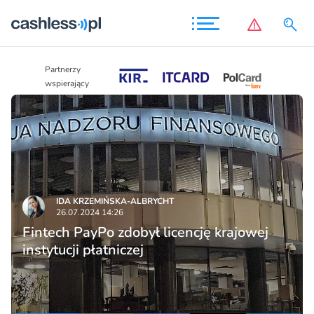
Partnerzy
Partnerzy
wspierający
wspierający
IDA KRZEMIŃSKA-ALBRYCHT
26.07.2024 14:26
Fintech PayPo zdobył licencję krajowej
instytucji płatniczej