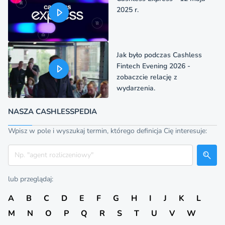
2025 r.
Jak było podczas Cashless
Fintech Evening 2026 -
zobaczcie relację z
wydarzenia.
NASZA CASHLESSPEDIA
Wpisz w pole i wyszukaj termin, którego definicja Cię interesuje:
Szukaj
lub przeglądaj:
A
B
C
D
E
F
G
H
I
J
K
L
M
N
O
P
Q
R
S
T
U
V
W