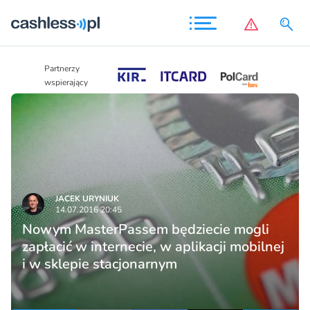
Partnerzy
Partnerzy
wspierający
wspierający
JACEK URYNIUK
14.07.2016 20:45
Nowym MasterPassem będziecie mogli
zapłacić w internecie, w aplikacji mobilnej
i w sklepie stacjonarnym