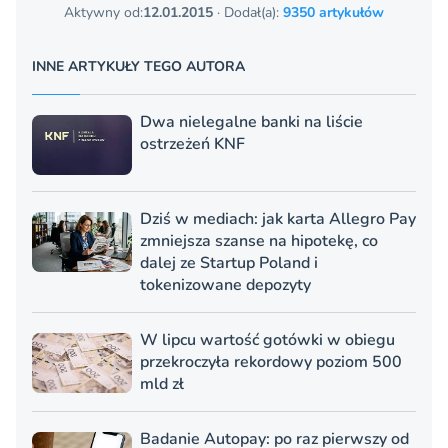
Aktywny od:
12.01.2015
· Dodał(a):
9350 artykułów
INNE ARTYKUŁY TEGO AUTORA
Dwa nielegalne banki na liście
ostrzeżeń KNF
Dziś w mediach: jak karta Allegro Pay
zmniejsza szanse na hipotekę, co
dalej ze Startup Poland i
tokenizowane depozyty
W lipcu wartość gotówki w obiegu
przekroczyła rekordowy poziom 500
mld zł
Badanie Autopay: po raz pierwszy od