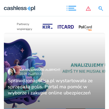
Partnerzy
Partnerzy
wspierający
wspierający
IDA KRZEMIŃSKA-ALBRYCHT
20.09.2023 10:20
Sprawdzonapolisa.pl wystartowała ze
sprzedażą polis. Portal ma pomóc w
wyborze i zakupie online ubezpieczeń