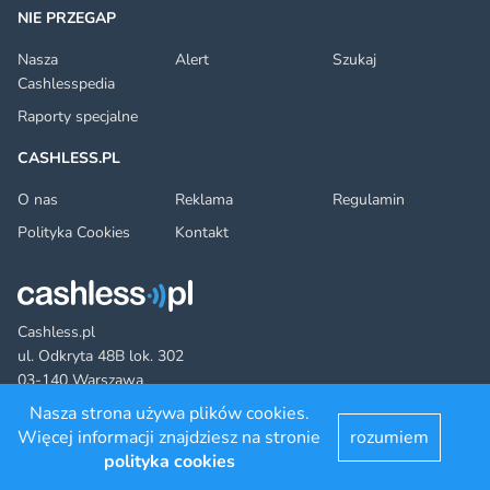
NIE PRZEGAP
Nasza
Alert
Szukaj
Cashlesspedia
Raporty specjalne
CASHLESS.PL
O nas
Reklama
Regulamin
Polityka Cookies
Kontakt
Cashless.pl
ul. Odkryta 48B lok. 302
03-140 Warszawa
Nasza strona używa plików cookies.
Więcej informacji znajdziesz na stronie
rozumiem
Facebook
Twitter
YouTube
LinkedIn
RSS
©2022 cashless.pl. All rights reserved.
polityka cookies