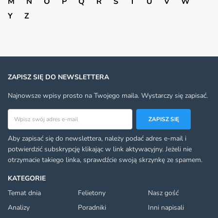
M
N
O
P
Q
R
S
T
U
V
W
Y
Z
ZAPISZ SIĘ DO NEWSLETTERA
Najnowsze wpisy prosto na Twojego maila. Wystarczy się zapisać.
Adres email
ZAPISZ SIĘ
Aby zapisać się do newslettera, należy podać adres e-mail i
potwierdzić subskrypcję klikając w link aktywacyjny. Jeżeli nie
otrzymacie takiego linka, sprawdźcie swoją skrzynkę ze spamem.
KATEGORIE
Temat dnia
Felietony
Nasz gość
Analizy
Poradniki
Inni napisali