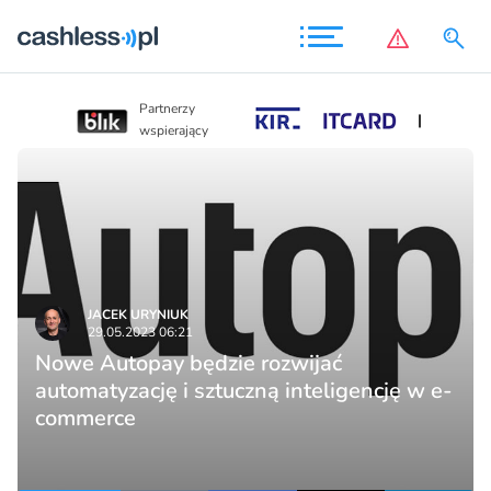
Partnerzy
Partnerzy
wspierający
wspierający
JACEK URYNIUK
29.05.2023 06:21
Nowe Autopay będzie rozwijać
automatyzację i sztuczną inteligencję w e-
commerce