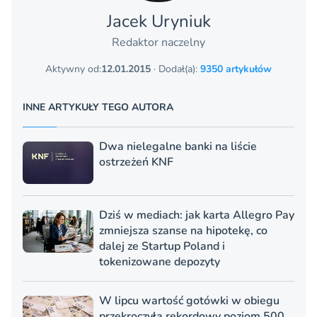
Jacek Uryniuk
Redaktor naczelny
Aktywny od:
12.01.2015
· Dodał(a):
9350 artykułów
INNE ARTYKUŁY TEGO AUTORA
Dwa nielegalne banki na liście
ostrzeżeń KNF
Dziś w mediach: jak karta Allegro Pay
zmniejsza szanse na hipotekę, co
dalej ze Startup Poland i
tokenizowane depozyty
W lipcu wartość gotówki w obiegu
przekroczyła rekordowy poziom 500