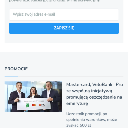
potwierdzić subskrypcję klikając w link aktywacyjny.
Szukaj
ZAPISZ SIĘ
PROMOCJE
Mastercard, VeloBank i Pru
ze wspólną inicjatywą
promującą oszczędzanie na
emeryturę
Uczestnik promocji, po
spełnieniu warunków, może
zyskać 500 zł