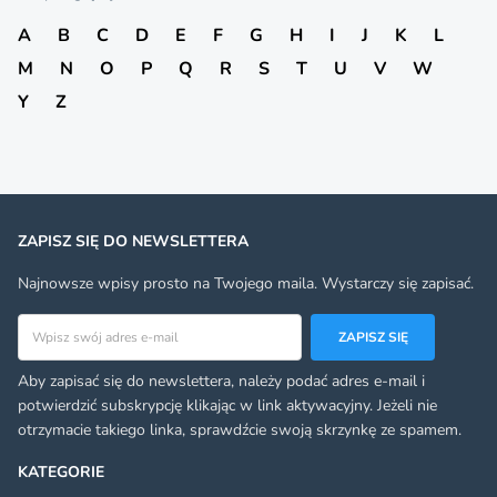
A
B
C
D
E
F
G
H
I
J
K
L
M
N
O
P
Q
R
S
T
U
V
W
Y
Z
ZAPISZ SIĘ DO NEWSLETTERA
Najnowsze wpisy prosto na Twojego maila. Wystarczy się zapisać.
Adres email
ZAPISZ SIĘ
Aby zapisać się do newslettera, należy podać adres e-mail i
potwierdzić subskrypcję klikając w link aktywacyjny. Jeżeli nie
otrzymacie takiego linka, sprawdźcie swoją skrzynkę ze spamem.
KATEGORIE