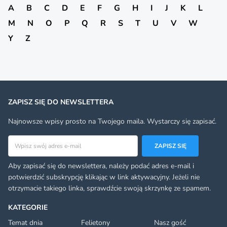
A
B
C
D
E
F
G
H
I
J
K
L
M
N
O
P
Q
R
S
T
U
V
W
Y
Z
ZAPISZ SIĘ DO NEWSLETTERA
Najnowsze wpisy prosto na Twojego maila. Wystarczy się zapisać.
Adres email
ZAPISZ SIĘ
Aby zapisać się do newslettera, należy podać adres e-mail i
potwierdzić subskrypcję klikając w link aktywacyjny. Jeżeli nie
otrzymacie takiego linka, sprawdźcie swoją skrzynkę ze spamem.
KATEGORIE
Temat dnia
Felietony
Nasz gość