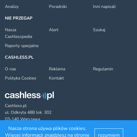
Analizy
Poradniki
Inni napisali
NIE PRZEGAP
Nasza
Alert
Szukaj
Cashlesspedia
Raporty specjalne
CASHLESS.PL
O nas
Reklama
Regulamin
Polityka Cookies
Kontakt
Cashless.pl
ul. Odkryta 48B lok. 302
03-140 Warszawa
Nasza strona używa plików cookies.
Więcej informacji znajdziesz na stronie
rozumiem