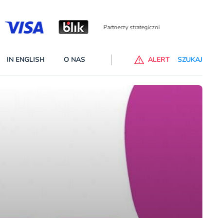
Partnerzy wspierający
IN ENGLISH
O NAS
ALERT
SZUKAJ
p do ChataGPT Go dla klientów Revoluta. Nowy benefit we
nach
lanach – Standard i Plus – z usługi będzie można korzsytać za
y miesiące