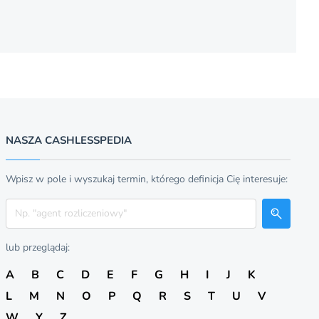
NASZA CASHLESSPEDIA
Wpisz w pole i wyszukaj termin, którego definicja Cię interesuje:
Szukaj
lub przeglądaj:
A
B
C
D
E
F
G
H
I
J
K
L
M
N
O
P
Q
R
S
T
U
V
W
Y
Z