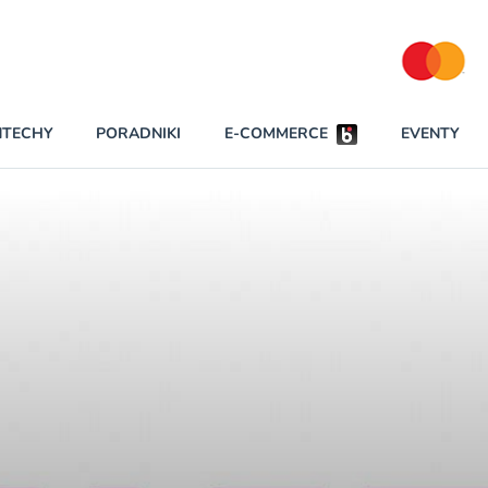
Partnerzy strategiczni
NTECHY
PORADNIKI
E-COMMERCE
EVENTY
BEZPIECZEŃSTWO
NAJCZĘŚCIEJ CZYTANE
Darmowy dostę
INNI NAPISALI
wszystkich pla
KONTA
W najniższych p
darmo przez trz
PRAWO
Czytaj więcej
RAPORTY SPECJALNE