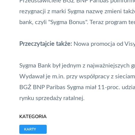
Przedstawiciele BGŻ BNP Paribas poinformow
rezygnacji z marki Sygma nazwę zmieni tak
bank, czyli "Sygma Bonus". Teraz program t
Przeczytajcie także:
Nowa promocja od Vis
Sygma Bank był jednym z najważniejszych g
Wydawał je m.in. przy współpracy z siecia
BGŻ BNP Paribas Sygma miał 11-proc. udzia
rynku sprzedaży ratalnej.
KATEGORIA
KARTY