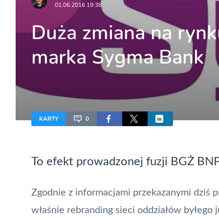
01.06.2016 19:38
Duża zmiana na rynk
marka Sygma Bank
KARTY
0
To efekt prowadzonej fuzji BGŻ BNP
Zgodnie z informacjami przekazanymi dziś 
właśnie rebranding sieci oddziałów byłego