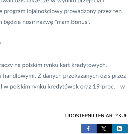
ali dziś także, że w wyniku przejęcia i
że
program lojalnościowy
prowadzony przez ten
en będzie nosił nazwę "mam Bonus".
y
raczy na polskim rynku kart kredytowych.
mi handlowymi. Z danych przekazanych dziś przez
ł w polskim rynku kredytówek oraz 19-proc. - w
UDOSTĘPNIJ TEN ARTYKUŁ