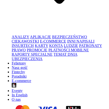
ANALIZY
APLIKACJE
BEZPIECZEŃSTWO
CIEKAWOSTKI
E-COMMERCE
INNI NAPISALI
INSURTECH
KARTY
KONTA
LUDZIE
PATRONATY
PRAWO
PROMOCJE
PŁATNOŚCI MOBILNE
RAPORTY SPECJALNE
TEMAT DNIA
UBEZPIECZENIA
Felietony
Nasz gość
Fintechy
Poradniki
E-commerce
Eventy
In English
O nas