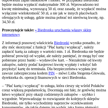
odpowiedni zapas banknotów i monet. W przypadku Biedronki
będzie można wypłacić maksymalnie 300 zł. Wprowadzono też
kwotę minimalną, wynoszącą 50 zł, oraz zasadę, że wypłacić można
wyłącznie wielokrotność 50 zł, a nie jak w innych placówkach
oferujących tę usługę, gdzie można pobrać też nierówną kwotę, np.
34,50 zł.
Przeczytajcie także:
Biedronka uruchamia własny sklep
•
internetowy
Z informacji prasowej właściciela
Biedronki
wynika ponadto, że
aby móc skorzystać z funkcji "Płać kartą i wypłacaj", należy
zapłacić kartą za zakupy o wartości min. 1 zł. Biedronka nie będzie
pobierać prowizji od wypłat, ale należy pamiętać, że mogą być one
pobierane przez banki – wydawców kart. – Niezależnie od kwoty
zakupów, należy podać kasjerowi kwotę wypłaty i włożyć lub
przyłożyć kartę do terminala. Dla bezpieczeństwa wypłata jest
zawsze zabezpieczona kodem
PIN
– mówi Lidia Stegenta-Głowala,
dyrektorka ds. operacji finansowych w sieci Biedronka.
– "Płać kartą i wypłacaj" to usługa, która cieszy się wśród Polaków
coraz większą popularnością. Doceniają oni fakt, że gotówkę można
łatwo wypłacić przy okazji codziennych zakupów – szybko i
wygodnie. Wprowadzając to rozwiązanie do kolejnych sklepów
Biedronki, nie tylko wychodzimy naprzeciw oczekiwaniom
konsumentów, ale także dajemy im wybór, jaką formą płatności