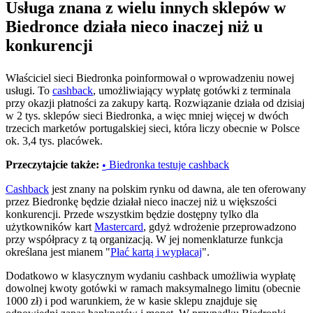
Usługa znana z wielu innych sklepów w
Biedronce działa nieco inaczej niż u
konkurencji
Właściciel sieci Biedronka poinformował o wprowadzeniu nowej
usługi. To
cashback
, umożliwiający wypłatę gotówki z terminala
przy okazji płatności za zakupy kartą. Rozwiązanie działa od dzisiaj
w 2 tys. sklepów sieci Biedronka, a więc mniej więcej w dwóch
trzecich marketów portugalskiej sieci, która liczy obecnie w Polsce
ok. 3,4 tys. placówek.
Przeczytajcie także:
Biedronka testuje cashback
•
Cashback
jest znany na polskim rynku od dawna, ale ten oferowany
przez Biedronkę będzie działał nieco inaczej niż u większości
konkurencji. Przede wszystkim będzie dostępny tylko dla
użytkowników kart
Mastercard
, gdyż wdrożenie przeprowadzono
przy współpracy z tą organizacją. W jej nomenklaturze funkcja
określana jest mianem "
Płać kartą i wypłacaj
".
Dodatkowo w klasycznym wydaniu cashback umożliwia wypłatę
dowolnej kwoty gotówki w ramach maksymalnego limitu (obecnie
1000 zł) i pod warunkiem, że w kasie sklepu znajduje się