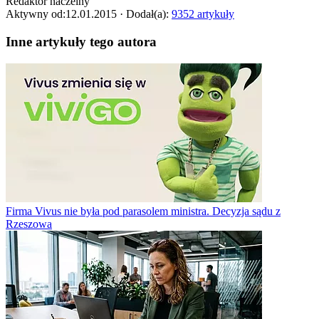
Redaktor naczelny
Aktywny od:
12.01.2015
· Dodał(a):
9352 artykuły
Inne artykuły tego autora
Firma Vivus nie była pod parasolem ministra. Decyzja sądu z
Rzeszowa