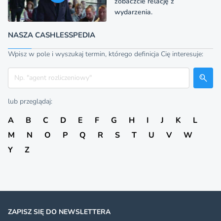
zobaczcie relację z
wydarzenia.
NASZA CASHLESSPEDIA
Wpisz w pole i wyszukaj termin, którego definicja Cię interesuje:
Szukaj
lub przeglądaj:
A
B
C
D
E
F
G
H
I
J
K
L
M
N
O
P
Q
R
S
T
U
V
W
Y
Z
ZAPISZ SIĘ DO NEWSLETTERA