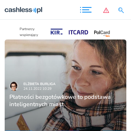
Partnerzy
Partnerzy
wspierający
wspierający
ELŻBIETA BURLIGA
24.11.2022 10:29
Płatności bezgotówkowe to podstawa
inteligentnych miast