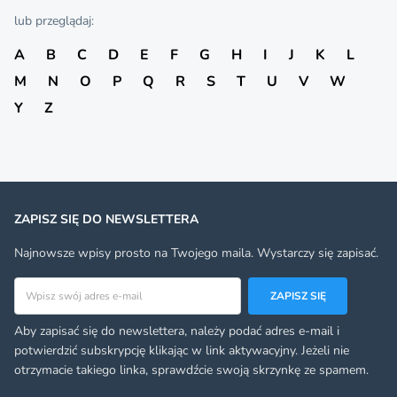
lub przeglądaj:
A
B
C
D
E
F
G
H
I
J
K
L
M
N
O
P
Q
R
S
T
U
V
W
Y
Z
ZAPISZ SIĘ DO NEWSLETTERA
Najnowsze wpisy prosto na Twojego maila. Wystarczy się zapisać.
Adres email
ZAPISZ SIĘ
Aby zapisać się do newslettera, należy podać adres e-mail i
potwierdzić subskrypcję klikając w link aktywacyjny. Jeżeli nie
otrzymacie takiego linka, sprawdźcie swoją skrzynkę ze spamem.