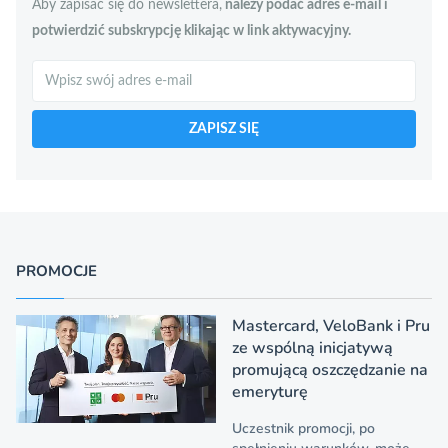
Aby zapisać się do newslettera,
należy podać adres e-mail i
potwierdzić subskrypcję klikając w link aktywacyjny.
Szukaj
ZAPISZ SIĘ
PROMOCJE
Mastercard, VeloBank i Pru
ze wspólną inicjatywą
promującą oszczędzanie na
emeryturę
Uczestnik promocji, po