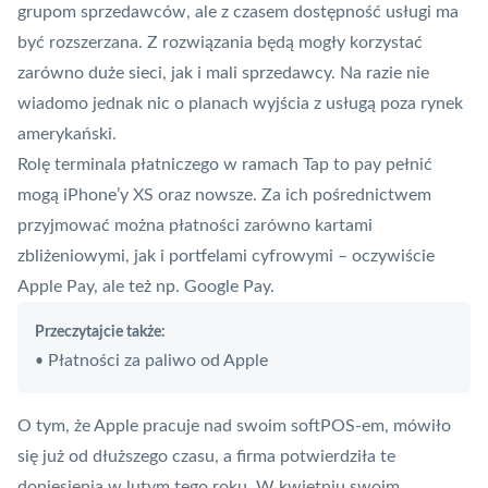
grupom sprzedawców, ale z czasem dostępność usługi ma
być rozszerzana. Z rozwiązania będą mogły korzystać
zarówno duże sieci, jak i mali sprzedawcy. Na razie nie
wiadomo jednak nic o planach wyjścia z usługą poza rynek
amerykański.
Rolę terminala płatniczego w ramach Tap to pay pełnić
mogą iPhone’y XS oraz nowsze. Za ich pośrednictwem
przyjmować można płatności zarówno kartami
zbliżeniowymi, jak i portfelami cyfrowymi – oczywiście
Apple Pay
, ale też np.
Google Pay
.
Przeczytajcie także:
Płatności za paliwo od Apple
•
O tym, że Apple pracuje nad swoim
softPOS
-em, mówiło
się już od dłuższego czasu, a
firma potwierdziła te
doniesienia w lutym tego roku
. W kwietniu swoim