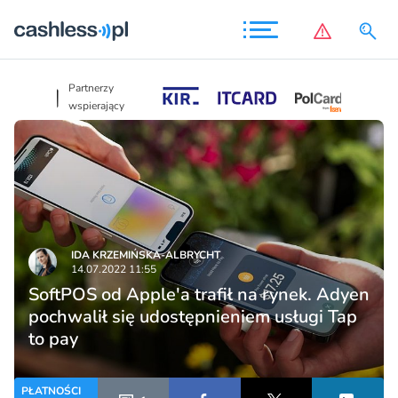
Partnerzy
Partnerzy
wspierający
wspierający
IDA KRZEMIŃSKA-ALBRYCHT
14.07.2022 11:55
SoftPOS od Apple'a trafił na rynek. Adyen
pochwalił się udostępnieniem usługi Tap
to pay
PŁATNOŚCI