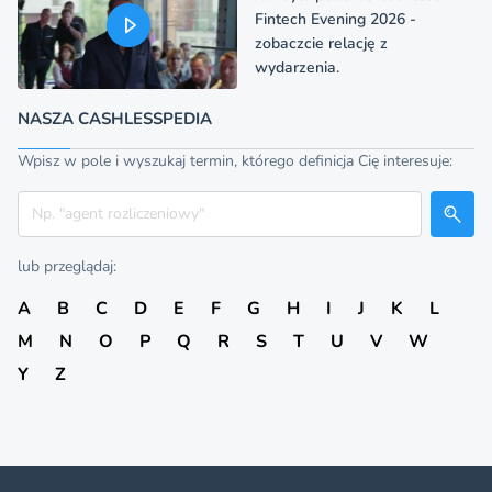
Fintech Evening 2026 -
zobaczcie relację z
wydarzenia.
NASZA CASHLESSPEDIA
Wpisz w pole i wyszukaj termin, którego definicja Cię interesuje:
Szukaj
lub przeglądaj:
A
B
C
D
E
F
G
H
I
J
K
L
M
N
O
P
Q
R
S
T
U
V
W
Y
Z