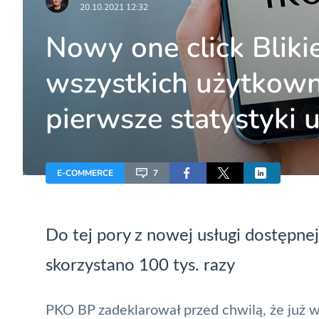
20.10.2021 12:32
Nowy one click Bliki
wszystkich użytkow
pierwsze statystyki u
E-COMMERCE
7
Do tej pory z nowej usługi dostępne
skorzystano 100 tys. razy
PKO BP zadeklarował przed chwilą, że już wsz