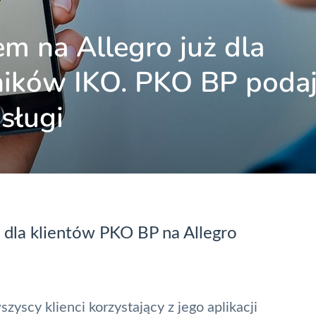
em na Allegro już dla
ników IKO. PKO BP poda
sługi
j dla klientów PKO BP na Allegro
yscy klienci korzystający z jego aplikacji