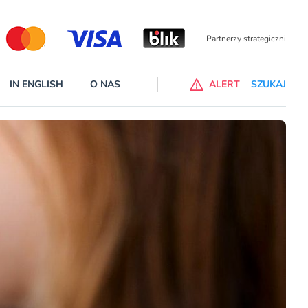
Partnerzy wspierający
IN ENGLISH
O NAS
ALERT
SZUKAJ
p do ChataGPT Go dla klientów Revoluta. Nowy benefit we
nach
lanach – Standard i Plus – z usługi będzie można korzsytać za
y miesiące