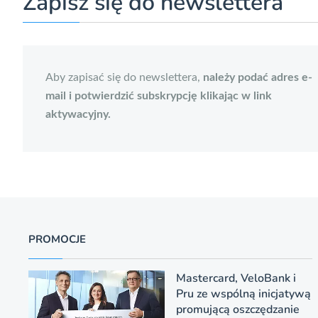
Zapisz się do newslettera
Aby zapisać się do newslettera,
należy podać adres e-
mail i potwierdzić subskrypcję klikając w link
aktywacyjny.
PROMOCJE
Mastercard, VeloBank i
Pru ze wspólną inicjatywą
promującą oszczędzanie