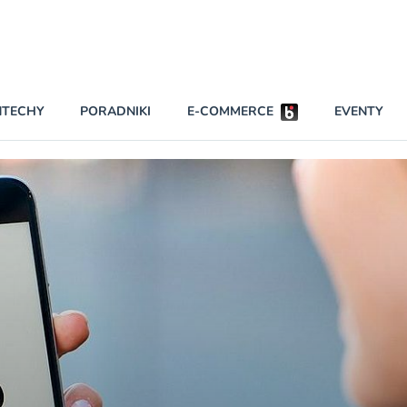
Partnerzy strategiczni
NTECHY
PORADNIKI
E-COMMERCE
EVENTY
BEZPIECZEŃSTWO
NAJCZĘŚCIEJ CZYTANE
Darmowy dostę
INNI NAPISALI
wszystkich pla
KONTA
W najniższych p
darmo przez trz
PRAWO
Czytaj więcej
RAPORTY SPECJALNE