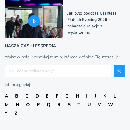
Jak było podczas Cashless
Fintech Evening 2026 -
zobaczcie relację z
wydarzenia.
NASZA CASHLESSPEDIA
Wpisz w pole i wyszukaj termin, którego definicja Cię interesuje:
Szukaj
lub przeglądaj:
A
B
C
D
E
F
G
H
I
J
K
L
M
N
O
P
Q
R
S
T
U
V
W
Y
Z