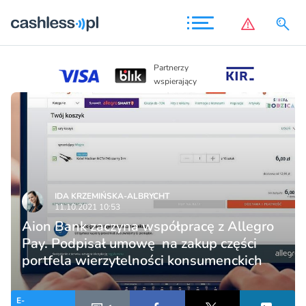
Partnerzy
Partnerzy
wspierając
wspierający
IDA KRZEMIŃSKA-ALBRYCHT
11.10.2021 10:53
Aion Bank zaczyna współpracę z Allegro
Pay. Podpisał umowę na zakup części
portfela wierzytelności konsumenckich
E-