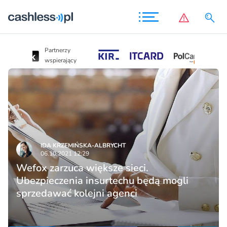
Partnerzy
Partnerzy
wspierający
wspierający
IDA KRZEMIŃSKA-ALBRYCHT
06.10.2021 12:29
Wefox zarzuca większe sieci.
Ubezpieczenia insurtechu będą mogli
sprzedawać kolejni agenci