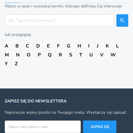
Wpisz w pole i wyszukaj termin, którego definicja Cię interesuje:
Szukaj
lub przeglądaj:
A
B
C
D
E
F
G
H
I
J
K
L
M
N
O
P
Q
R
S
T
U
V
W
Y
Z
ZAPISZ SIĘ DO NEWSLETTERA
Najnowsze wpisy prosto na Twojego maila. Wystarczy się zapisać.
Adres email
ZAPISZ SIĘ