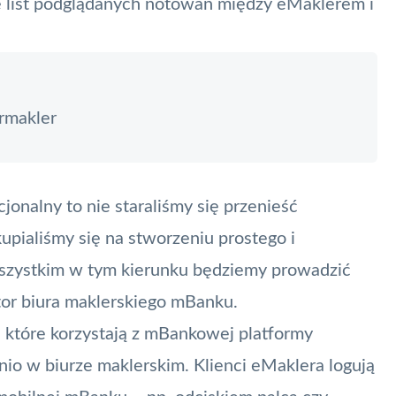
 list podglądanych notowań między eMaklerem i
rmakler
jonalny to nie staraliśmy się przenieść
kupialiśmy się na stworzeniu prostego i
wszystkim w tym kierunku będziemy prowadzić
or biura maklerskiego mBanku.
które korzystają z mBankowej platformy
dnio w
biurze maklerskim
. Klienci eMaklera logują