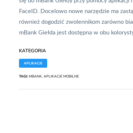
się do mBank Giełdy przy pomocy aplikacji 
FaceID. Docelowo nowe narzędzie ma zastą
również dogodzić zwolennikom zarówno białej,
mBank Giełda jest dostępna w obu koloryst
KATEGORIA
APLIKACJE
TAGI:
MBANK
,
APLIKACJE MOBILNE