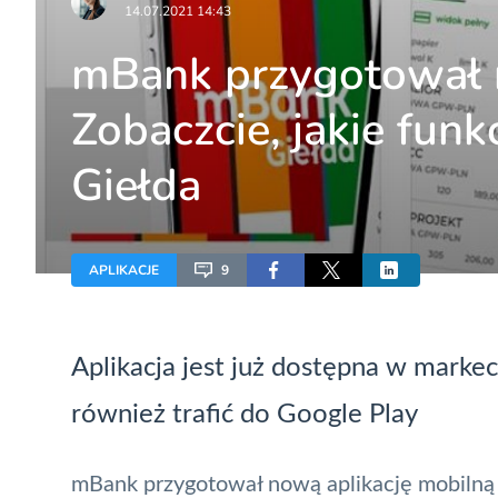
14.07.2021 14:43
mBank przygotował 
Zobaczcie, jakie fun
Giełda
APLIKACJE
9
Aplikacja jest już dostępna w markec
również trafić do Google Play
mBank przygotował nową aplikację mobilną dl