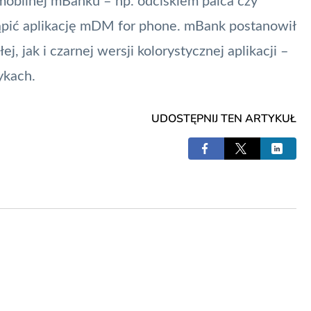
mobilnej mBanku – np. odciskiem palca czy
pić aplikację mDM for phone. mBank postanowił
 jak i czarnej wersji kolorystycznej aplikacji –
ykach.
UDOSTĘPNIJ TEN ARTYKUŁ