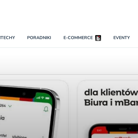
Partnerzy strategiczni
NTECHY
PORADNIKI
E-COMMERCE
EVENTY
BEZPIECZEŃSTWO
NAJCZĘŚCIEJ CZYTANE
Darmowy dostę
INNI NAPISALI
wszystkich pla
KONTA
W najniższych p
darmo przez trz
PRAWO
Czytaj więcej
RAPORTY SPECJALNE