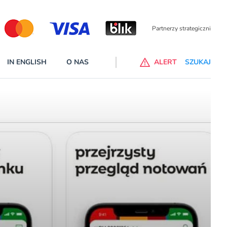
Partnerzy wspierający
IN ENGLISH
O NAS
ALERT
SZUKAJ
p do ChataGPT Go dla klientów Revoluta. Nowy benefit we
nach
lanach – Standard i Plus – z usługi będzie można korzsytać za
y miesiące