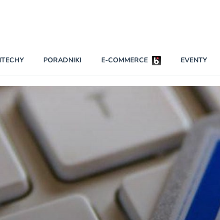
Partnerzy strategiczni
NTECHY
PORADNIKI
E-COMMERCE
EVENTY
BEZPIECZEŃSTWO
NAJCZĘŚCIEJ CZYTANE
Darmowy dostę
INNI NAPISALI
wszystkich pla
KONTA
W najniższych p
darmo przez trz
PRAWO
Czytaj więcej
RAPORTY SPECJALNE