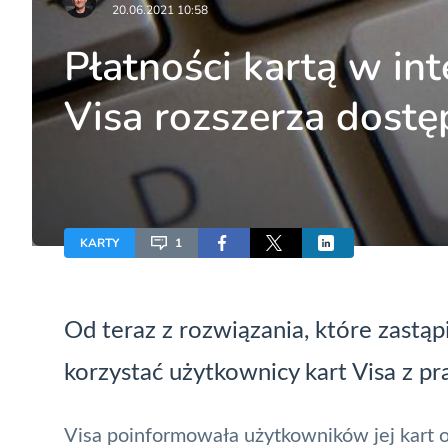
20.06.2021 10:58
Płatności kartą w int
Visa rozszerza dostę
KARTY
1
Od teraz z rozwiązania, które zastąp
korzystać użytkownicy kart
Visa
z pr
Visa
poinformowała użytkowników jej kart o