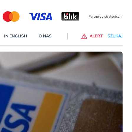
Partnerzy wspierający
IN ENGLISH
O NAS
ALERT
SZUKAJ
p do ChataGPT Go dla klientów Revoluta. Nowy benefit we
nach
lanach – Standard i Plus – z usługi będzie można korzsytać za
y miesiące