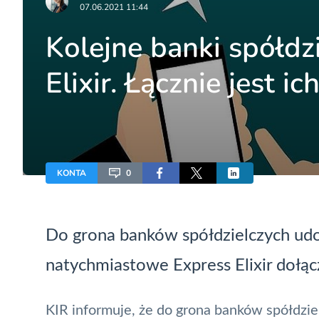
07.06.2021 11:44
Kolejne banki spółdz
Elixir. Łącznie jest ic
KONTA
0
Do grona banków spółdzielczych udo
natychmiastowe Express
Elixir
dołącz
KIR
informuje, że do grona banków spółdzi