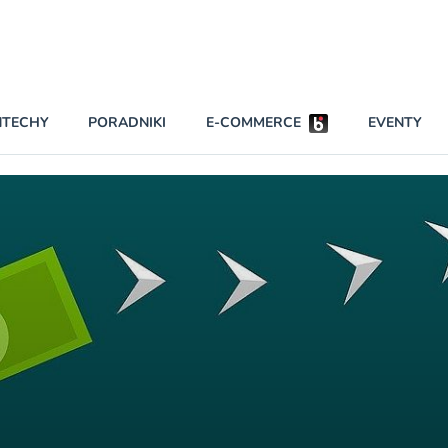
Partnerzy strategiczni
NTECHY
PORADNIKI
E-COMMERCE
EVENTY
BEZPIECZEŃSTWO
NAJCZĘŚCIEJ CZYTANE
Darmowy dostę
INNI NAPISALI
wszystkich pla
KONTA
W najniższych p
darmo przez trz
PRAWO
Czytaj więcej
RAPORTY SPECJALNE