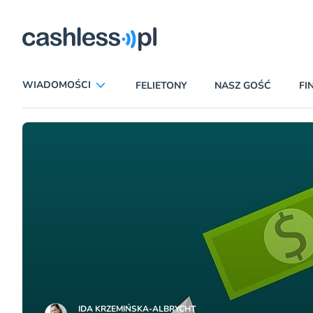
Partnerzy merytoryczni
WIADOMOŚCI
FELIETONY
NASZ GOŚĆ
FI
ANALIZY
APLIKACJE
CIEKAWOSTKI
E-COMMERCE
INSURTECH
KARTY
LUDZIE
PATRONATY
PROMOCJE
PŁATNOŚCI MOBILNE
TEMAT DNIA
UBEZPIECZENIA
IDA KRZEMIŃSKA-ALBRYCHT