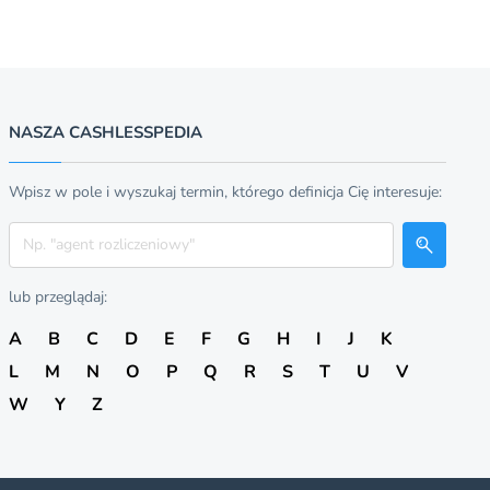
NASZA CASHLESSPEDIA
Wpisz w pole i wyszukaj termin, którego definicja Cię interesuje:
Szukaj
lub przeglądaj:
A
B
C
D
E
F
G
H
I
J
K
L
M
N
O
P
Q
R
S
T
U
V
W
Y
Z