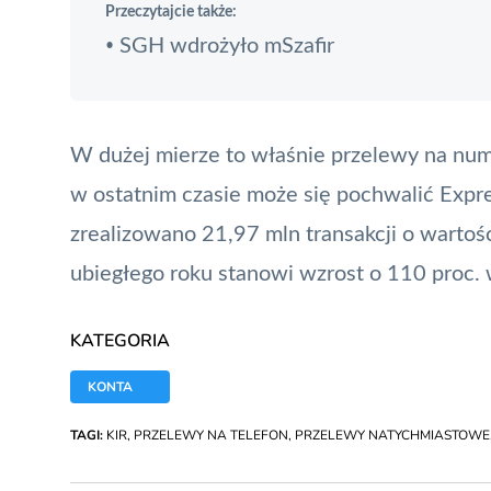
Przeczytajcie także:
SGH wdrożyło mSzafir
•
W dużej mierze to właśnie przelewy na nume
w ostatnim czasie może się pochwalić Expres
zrealizowano 21,97 mln transakcji o wartośc
ubiegłego roku stanowi wzrost o 110 proc. w 
KATEGORIA
KONTA
TAGI:
KIR
,
PRZELEWY NA TELEFON
,
PRZELEWY NATYCHMIASTOWE