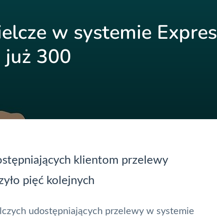
ielcze w systemie Expre
h już 300
stępniających klientom przelewy
yło pięć kolejnych
elczych udostępniających przelewy w systemie