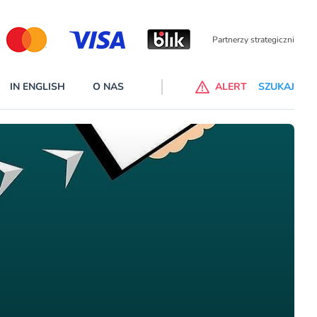
IN ENGLISH
O NAS
ALERT
SZUKAJ
p do ChataGPT Go dla klientów Revoluta. Nowy benefit we
nach
lanach – Standard i Plus – z usługi będzie można korzsytać za
y miesiące