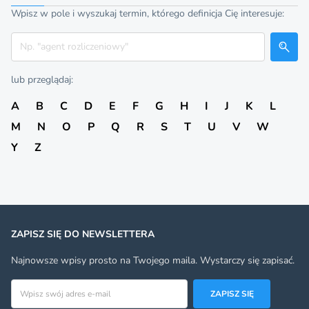
Wpisz w pole i wyszukaj termin, którego definicja Cię interesuje:
Szukaj
lub przeglądaj:
A
B
C
D
E
F
G
H
I
J
K
L
M
N
O
P
Q
R
S
T
U
V
W
Y
Z
ZAPISZ SIĘ DO NEWSLETTERA
Najnowsze wpisy prosto na Twojego maila. Wystarczy się zapisać.
Adres email
ZAPISZ SIĘ