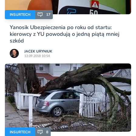
INSURTECH
17
Yanosik Ubezpieczenia po roku od startu:
kierowcy z YU powodują o jedną piątą mniej
szkód
JACEK URYNIUK
13.09.2018 10:54
INSURTECH
8