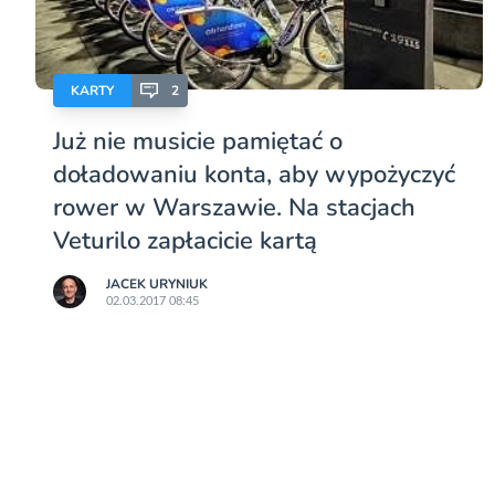
KARTY
2
Już nie musicie pamiętać o
doładowaniu konta, aby wypożyczyć
rower w Warszawie. Na stacjach
Veturilo zapłacicie kartą
JACEK URYNIUK
02.03.2017 08:45