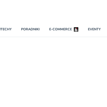
NTECHY
PORADNIKI
E-COMMERCE
EVENTY
BEZPIECZEŃSTWO
NAJCZĘŚCIEJ CZYTANE
Darmowy dostę
INNI NAPISALI
wszystkich pla
KONTA
W najniższych p
darmo przez trz
PRAWO
Czytaj więcej
RAPORTY SPECJALNE