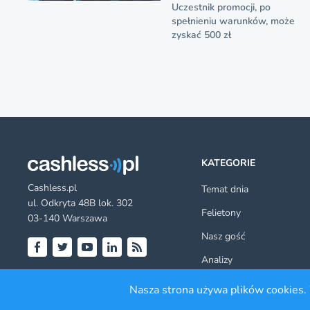
Uczestnik promocji, po
spełnieniu warunków, może
zyskać 500 zł
KATEGORIE
Cashless.pl
Temat dnia
ul. Odkryta 48B lok. 302
Felietony
03-140 Warszawa
Nasz gość
Analizy
Facebook
Twitter
YouTube
LinkedIn
RSS
Poradniki
Nasza strona używa plików cookies. 
Inni napisali