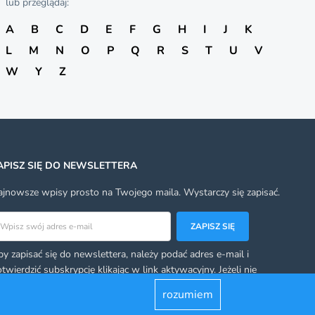
lub przeglądaj:
A
B
C
D
E
F
G
H
I
J
K
L
M
N
O
P
Q
R
S
T
U
V
W
Y
Z
APISZ SIĘ DO NEWSLETTERA
jnowsze wpisy prosto na Twojego maila. Wystarczy się zapisać.
res email
ZAPISZ SIĘ
y zapisać się do newslettera, należy podać adres e-mail i
twierdzić subskrypcję klikając w link aktywacyjny. Jeżeli nie
rzymacie takiego linka, sprawdźcie swoją skrzynkę ze spamem.
rozumiem