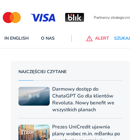
Partnerzy strategiczni
IN ENGLISH
O NAS
ALERT
SZUKAJ
p do ChataGPT Go dla klientów Revoluta. Nowy benefit we
NAJCZĘŚCIEJ CZYTANE
nach
lanach – Standard i Plus – z usługi będzie można korzsytać za
Darmowy dostęp do
y miesiące
ChataGPT Go dla klientów
Revoluta. Nowy benefit we
wszystkich planach
Prezes UniCredit ujawnia
plany wobec m.in. mBanku po