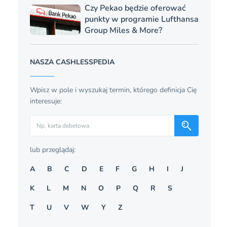
Czy Pekao będzie oferować
punkty w programie Lufthansa
Group Miles & More?
NASZA CASHLESSPEDIA
Wpisz w pole i wyszukaj termin, którego definicja Cię
interesuje:
Szukaj
lub przeglądaj:
A
B
C
D
E
F
G
H
I
J
K
L
M
N
O
P
Q
R
S
T
U
V
W
Y
Z