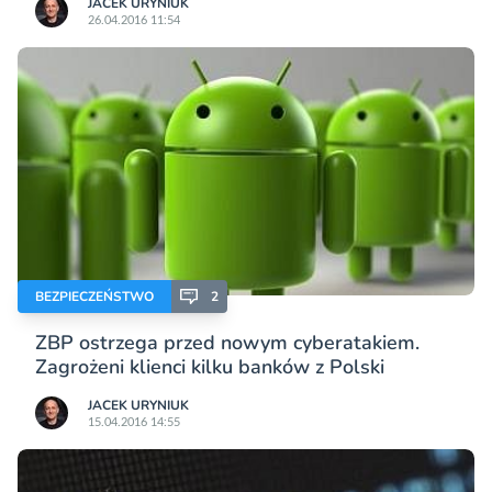
JACEK URYNIUK
26.04.2016 11:54
BEZPIECZEŃSTWO
2
ZBP ostrzega przed nowym cyberatakiem.
Zagrożeni klienci kilku banków z Polski
JACEK URYNIUK
15.04.2016 14:55