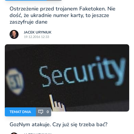
Ostrzeżenie przed trojanem Faketoken. Nie
dość, że ukradnie numer karty, to jeszcze
zaszyfruje dane
JACEK URYNIUK
19.12.2016 12:33
TEMAT DNIA
0
GozNym atakuje. Czy już się trzeba bać?