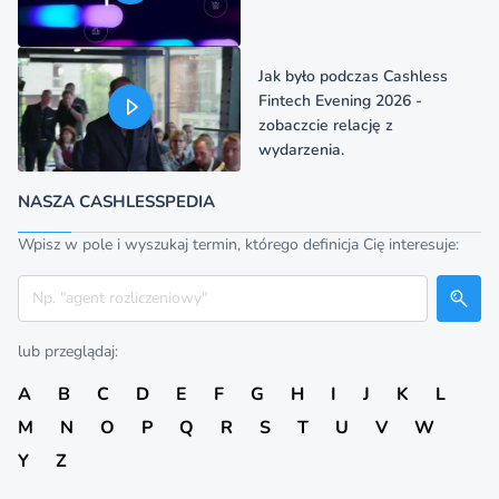
Jak było podczas Cashless
Fintech Evening 2026 -
zobaczcie relację z
wydarzenia.
NASZA CASHLESSPEDIA
Wpisz w pole i wyszukaj termin, którego definicja Cię interesuje:
Szukaj
lub przeglądaj:
A
B
C
D
E
F
G
H
I
J
K
L
M
N
O
P
Q
R
S
T
U
V
W
Y
Z