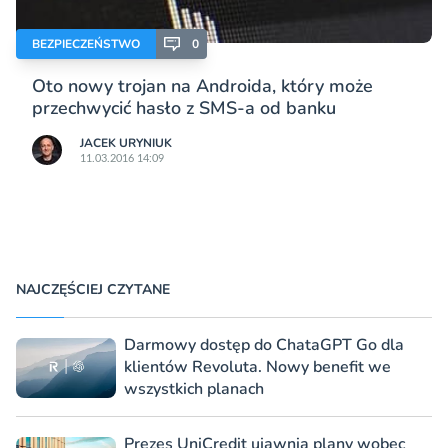
BEZPIECZEŃSTWO
0
Oto nowy trojan na Androida, który może
przechwycić hasło z SMS-a od banku
JACEK URYNIUK
11.03.2016 14:09
NAJCZĘŚCIEJ CZYTANE
Darmowy dostęp do ChataGPT Go dla
klientów Revoluta. Nowy benefit we
wszystkich planach
Prezes UniCredit ujawnia plany wobec