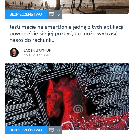
BEZPIECZEŃSTWO
5
Jeśli macie na smartfonie jedną z tych aplikacji,
powinniście się jej pozbyć, bo może wykraść
hasło do rachunku
JACEK URYNIUK
16.11.2017 13:20
BEZPIECZEŃSTWO
0