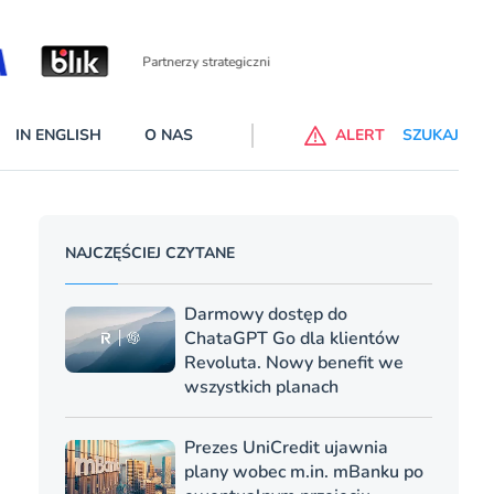
Partnerzy wspierający
IN ENGLISH
O NAS
ALERT
SZUKAJ
p do ChataGPT Go dla klientów Revoluta. Nowy benefit we
NAJCZĘŚCIEJ CZYTANE
nach
lanach – Standard i Plus – z usługi będzie można korzsytać za
Darmowy dostęp do
y miesiące
ChataGPT Go dla klientów
Revoluta. Nowy benefit we
wszystkich planach
Prezes UniCredit ujawnia
plany wobec m.in. mBanku po