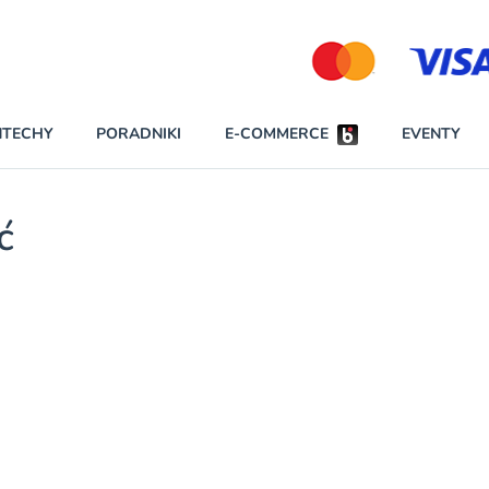
Partnerzy strategiczni
NTECHY
PORADNIKI
E-COMMERCE
EVENTY
BEZPIECZEŃSTWO
NAJCZĘŚCIEJ CZYTANE
ć
Darmowy dostę
INNI NAPISALI
wszystkich pla
KONTA
W najniższych p
darmo przez trz
PRAWO
Czytaj więcej
RAPORTY SPECJALNE