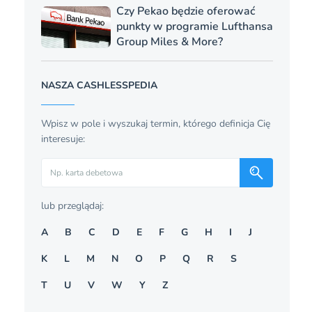
Czy Pekao będzie oferować
punkty w programie Lufthansa
Group Miles & More?
NASZA CASHLESSPEDIA
Wpisz w pole i wyszukaj termin, którego definicja Cię
interesuje:
Szukaj
lub przeglądaj:
A
B
C
D
E
F
G
H
I
J
K
L
M
N
O
P
Q
R
S
T
U
V
W
Y
Z