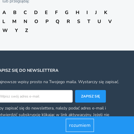
lub przeglądaj:
A
B
C
D
E
F
G
H
I
J
K
L
M
N
O
P
Q
R
S
T
U
V
W
Y
Z
APISZ SIĘ DO NEWSLETTERA
jnowsze wpisy prosto na Twojego maila. Wystarczy się zapisać.
res email
ZAPISZ SIĘ
y zapisać się do newslettera, należy podać adres e-mail i
twierdzić subskrypcję klikając w link aktywacyjny. Jeżeli nie
rzymacie takiego linka, sprawdźcie swoją skrzynkę ze spamem.
rozumiem