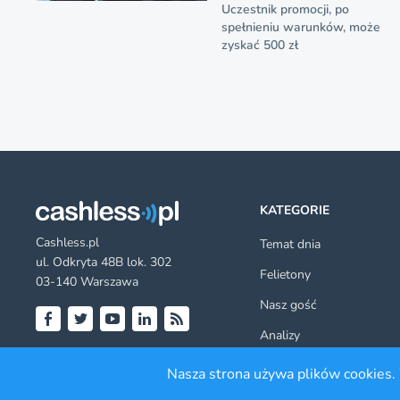
Uczestnik promocji, po
spełnieniu warunków, może
zyskać 500 zł
KATEGORIE
Cashless.pl
Temat dnia
ul. Odkryta 48B lok. 302
Felietony
03-140 Warszawa
Nasz gość
Analizy
Facebook
Twitter
YouTube
LinkedIn
RSS
Poradniki
Nasza strona używa plików cookies. 
Inni napisali