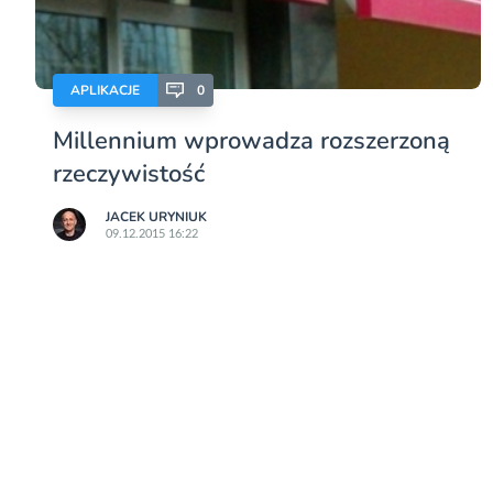
APLIKACJE
0
Millennium wprowadza rozszerzoną
rzeczywistość
JACEK URYNIUK
09.12.2015 16:22