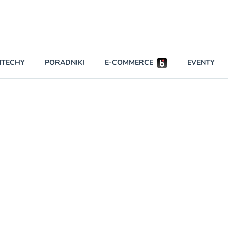
Partnerzy strategiczni
NTECHY
PORADNIKI
E-COMMERCE
EVENTY
BEZPIECZEŃSTWO
NAJCZĘŚCIEJ CZYTANE
Darmowy dostę
INNI NAPISALI
wszystkich pla
KONTA
W najniższych p
darmo przez trz
PRAWO
Czytaj więcej
RAPORTY SPECJALNE