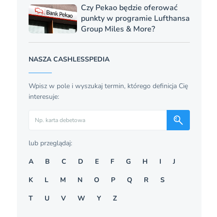
Czy Pekao będzie oferować
punkty w programie Lufthansa
Group Miles & More?
NASZA CASHLESSPEDIA
Wpisz w pole i wyszukaj termin, którego definicja Cię
interesuje:
Szukaj
lub przeglądaj:
A
B
C
D
E
F
G
H
I
J
K
L
M
N
O
P
Q
R
S
T
U
V
W
Y
Z