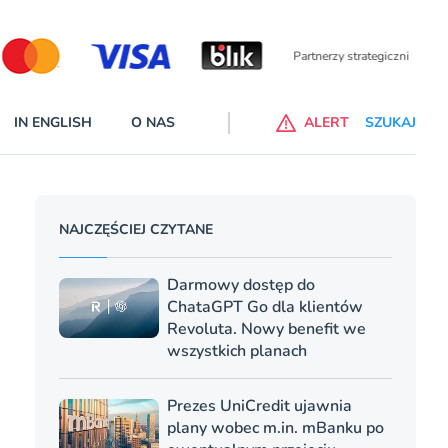
Partnerzy wspier
IN ENGLISH
O NAS
ALERT
SZUKAJ
p do ChataGPT Go dla klientów Revoluta. Nowy benefit we
NAJCZĘŚCIEJ CZYTANE
nach
lanach – Standard i Plus – z usługi będzie można korzsytać za
Darmowy dostęp do
y miesiące
ChataGPT Go dla klientów
Revoluta. Nowy benefit we
wszystkich planach
Prezes UniCredit ujawnia
plany wobec m.in. mBanku po