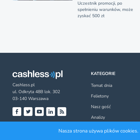
Uczestnik promocji, po
spełnieniu warunków, może
zyskać 500 zł
KATEGORIE
Cashless.pl
Temat dnia
ul. Odkryta 48B lok. 302
Felietony
03-140 Warszawa
Nasz gość
Analizy
Facebook
Twitter
YouTube
LinkedIn
RSS
Poradniki
Nasza strona używa plików cookies. 
Inni napisali