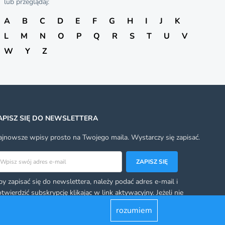
lub przeglądaj:
A
B
C
D
E
F
G
H
I
J
K
L
M
N
O
P
Q
R
S
T
U
V
W
Y
Z
APISZ SIĘ DO NEWSLETTERA
jnowsze wpisy prosto na Twojego maila. Wystarczy się zapisać.
res email
ZAPISZ SIĘ
y zapisać się do newslettera, należy podać adres e-mail i
twierdzić subskrypcję klikając w link aktywacyjny. Jeżeli nie
rzymacie takiego linka, sprawdźcie swoją skrzynkę ze spamem.
rozumiem