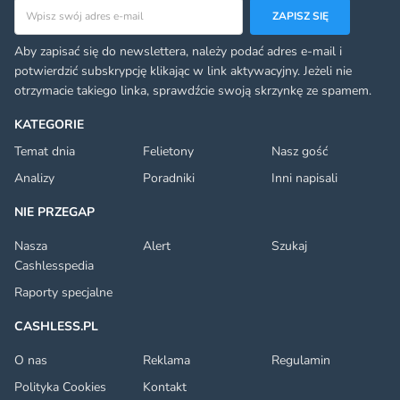
Adres email
ZAPISZ SIĘ
Aby zapisać się do newslettera, należy podać adres e-mail i
potwierdzić subskrypcję klikając w link aktywacyjny. Jeżeli nie
otrzymacie takiego linka, sprawdźcie swoją skrzynkę ze spamem.
KATEGORIE
Temat dnia
Felietony
Nasz gość
Analizy
Poradniki
Inni napisali
NIE PRZEGAP
Nasza
Alert
Szukaj
Cashlesspedia
Raporty specjalne
CASHLESS.PL
O nas
Reklama
Regulamin
Polityka Cookies
Kontakt