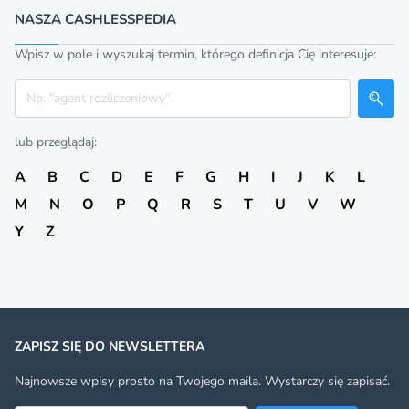
NASZA CASHLESSPEDIA
Wpisz w pole i wyszukaj termin, którego definicja Cię interesuje:
Szukaj
lub przeglądaj:
A
B
C
D
E
F
G
H
I
J
K
L
M
N
O
P
Q
R
S
T
U
V
W
Y
Z
ZAPISZ SIĘ DO NEWSLETTERA
Najnowsze wpisy prosto na Twojego maila. Wystarczy się zapisać.