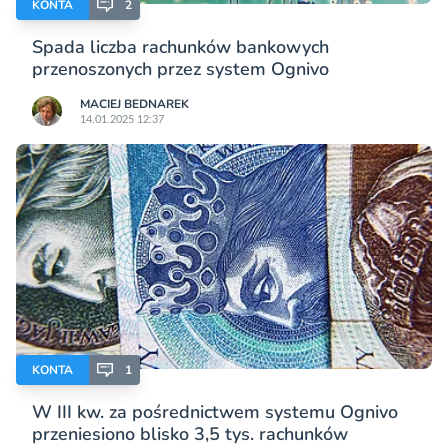
KONTA
2
Spada liczba rachunków bankowych
przenoszonych przez system Ognivo
MACIEJ BEDNAREK
14.01.2025 12:37
KONTA
1
W III kw. za pośrednictwem systemu Ognivo
przeniesiono blisko 3,5 tys. rachunków