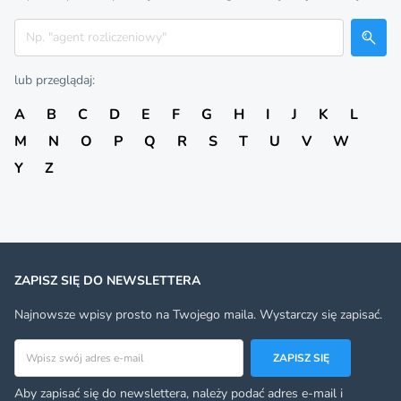
Szukaj
lub przeglądaj:
A
B
C
D
E
F
G
H
I
J
K
L
M
N
O
P
Q
R
S
T
U
V
W
Y
Z
ZAPISZ SIĘ DO NEWSLETTERA
Najnowsze wpisy prosto na Twojego maila. Wystarczy się zapisać.
Adres email
ZAPISZ SIĘ
Aby zapisać się do newslettera, należy podać adres e-mail i