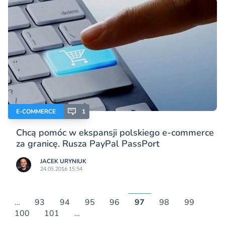
E-COMMERCE
1
Chcą pomóc w ekspansji polskiego e-commerce
za granicę. Rusza PayPal PassPort
JACEK URYNIUK
24.05.2016 15:54
…
93
94
95
96
97
98
99
100
101
…