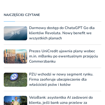
NAJCZĘŚCIEJ CZYTANE
Darmowy dostęp do ChataGPT Go dla
klientów Revoluta. Nowy benefit we
wszystkich planach
Prezes UniCredit ujawnia plany wobec
m.in. mBanku po ewentualnym przejęciu
Commerzbanku
PZU wchodzi w nowy segment rynku.
Firma zaoferuje ubezpieczenie dla
właścicieli psów i kotów
VeloBank: asystentka AI zadzwoni do
klienta, jeśli bank uzna przelew za