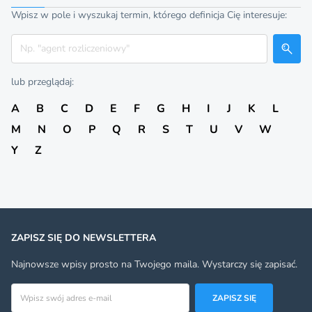
Wpisz w pole i wyszukaj termin, którego definicja Cię interesuje:
Szukaj
lub przeglądaj:
A
B
C
D
E
F
G
H
I
J
K
L
M
N
O
P
Q
R
S
T
U
V
W
Y
Z
ZAPISZ SIĘ DO NEWSLETTERA
Najnowsze wpisy prosto na Twojego maila. Wystarczy się zapisać.
Adres email
ZAPISZ SIĘ