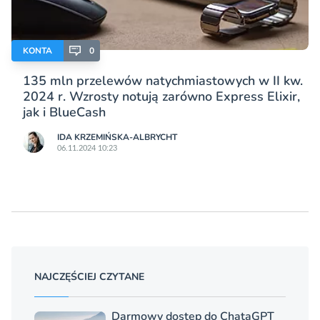
KONTA
0
135 mln przelewów natychmiastowych w II kw.
2024 r. Wzrosty notują zarówno Express Elixir,
jak i BlueCash
IDA KRZEMIŃSKA-ALBRYCHT
06.11.2024 10:23
NAJCZĘŚCIEJ CZYTANE
Darmowy dostęp do ChataGPT