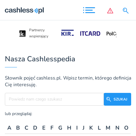
Partnerzy
Partnerzy
wspierający
wspierający
Nasza Cashlesspedia
Słownik pojęć cashless.pl. Wpisz termin, którego definicja
Cię interesuję.
Szukane hasło
SZUKAJ
lub przeglądaj:
A
B
C
D
E
F
G
H
I
J
K
L
M
N
O