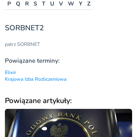
P
Q
R
S
T
U
V
W
Y
Z
SORBNET2
patrz
SORBNET
Powiązane terminy:
Elixir
Krajowa Izba Rozliczeniowa
Powiązane artykuły: