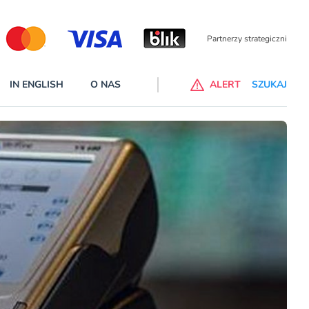
Partnerzy wspierający
IN ENGLISH
O NAS
ALERT
SZUKAJ
p do ChataGPT Go dla klientów Revoluta. Nowy benefit we
nach
lanach – Standard i Plus – z usługi będzie można korzsytać za
y miesiące