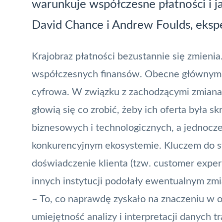
warunkuje współczesne płatności i j
David Chance i Andrew Foulds, ekspe
Krajobraz płatności bezustannie się zmienia
współczesnych finansów. Obecne głównym w
cyfrowa. W związku z zachodzącymi zmianam
głowią się co zrobić, żeby ich oferta była 
biznesowych i technologicznych, a jednocze
konkurencyjnym ekosystemie. Kluczem do stw
doświadczenie klienta (tzw. customer experi
innych instytucji podołały ewentualnym zm
– To, co naprawdę zyskało na znaczeniu w os
umiejętność analizy i interpretacji danych t