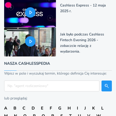
Cashless Express - 12 maja
2025 r.
Jak było podczas Cashless
Fintech Evening 2026 -
zobaczcie relację z
wydarzenia.
NASZA CASHLESSPEDIA
Wpisz w pole i wyszukaj termin, którego definicja Cię interesuje:
Szukaj
lub przeglądaj:
A
B
C
D
E
F
G
H
I
J
K
L
M
N
O
P
Q
R
S
T
U
V
W