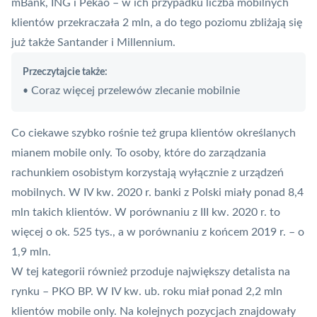
mBank
,
ING
i Pekao – w ich przypadku liczba mobilnych
klientów przekraczała 2 mln, a do tego poziomu zbliżają się
już także Santander i Millennium.
Przeczytajcie także:
Coraz więcej przelewów zlecanie mobilnie
•
Co ciekawe szybko rośnie też grupa klientów określanych
mianem
mobile only
. To osoby, które do zarządzania
rachunkiem osobistym korzystają wyłącznie z urządzeń
mobilnych. W IV kw. 2020 r. banki z Polski miały ponad 8,4
mln takich klientów. W porównaniu z III kw. 2020 r. to
więcej o ok. 525 tys., a w porównaniu z końcem 2019 r. – o
1,9 mln.
W tej kategorii również przoduje największy detalista na
rynku – PKO BP. W IV kw. ub. roku miał ponad 2,2 mln
klientów mobile only. Na kolejnych pozycjach znajdowały