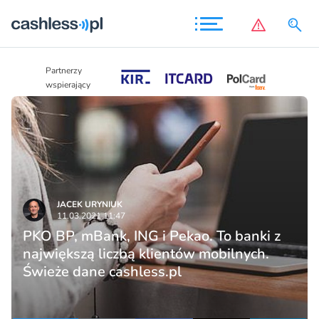
Partnerzy
Partnerzy
wspierający
wspierający
JACEK URYNIUK
11.03.2021 11:47
PKO BP, mBank, ING i Pekao. To banki z
największą liczbą klientów mobilnych.
Świeże dane cashless.pl