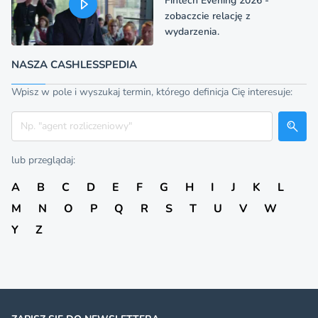
Fintech Evening 2026 -
zobaczcie relację z
wydarzenia.
NASZA CASHLESSPEDIA
Wpisz w pole i wyszukaj termin, którego definicja Cię interesuje:
Szukaj
lub przeglądaj:
A
B
C
D
E
F
G
H
I
J
K
L
M
N
O
P
Q
R
S
T
U
V
W
Y
Z