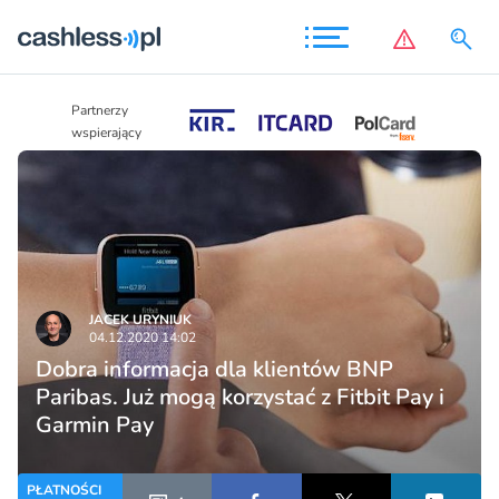
Partnerzy
Partnerzy
wspierający
wspierający
JACEK URYNIUK
04.12.2020 14:02
Dobra informacja dla klientów BNP
Paribas. Już mogą korzystać z Fitbit Pay i
Garmin Pay
PŁATNOŚCI