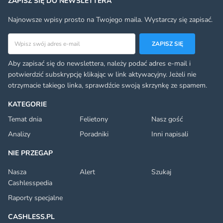
ZAPISZ SIĘ DO NEWSLETTERA
Najnowsze wpisy prosto na Twojego maila. Wystarczy się zapisać.
Adres email
ZAPISZ SIĘ
Aby zapisać się do newslettera, należy podać adres e-mail i
potwierdzić subskrypcję klikając w link aktywacyjny. Jeżeli nie
otrzymacie takiego linka, sprawdźcie swoją skrzynkę ze spamem.
KATEGORIE
Temat dnia
Felietony
Nasz gość
Analizy
Poradniki
Inni napisali
NIE PRZEGAP
Nasza
Alert
Szukaj
Cashlesspedia
Raporty specjalne
CASHLESS.PL