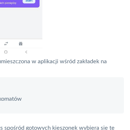
umieszczona w aplikacji wśród zakładek na
nkomatów
ets spośród gotowych kieszonek wybiera się tę