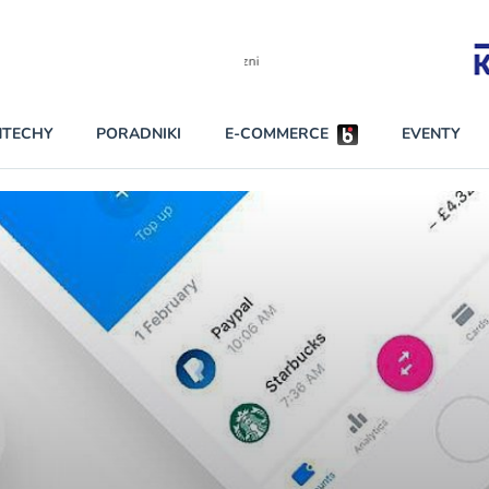
Partnerzy strategiczni
NTECHY
PORADNIKI
E-COMMERCE
EVENTY
BEZPIECZEŃSTWO
NAJCZĘŚCIEJ CZYTANE
Darmowy dostę
INNI NAPISALI
wszystkich pla
KONTA
W najniższych p
darmo przez trz
PRAWO
Czytaj więcej
RAPORTY SPECJALNE