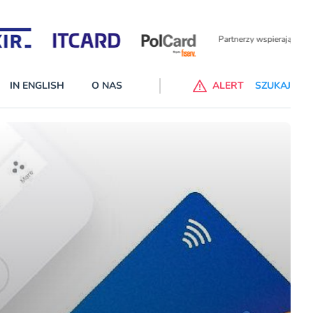
Partnerzy wspierający
IN ENGLISH
O NAS
ALERT
SZUKAJ
p do ChataGPT Go dla klientów Revoluta. Nowy benefit we
nach
lanach – Standard i Plus – z usługi będzie można korzsytać za
y miesiące