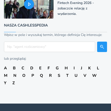
Fintech Evening 2026 -
zobaczcie relację z
wydarzenia.
NASZA CASHLESSPEDIA
Wpisz w pole i wyszukaj termin, którego definicja Cię interesuje:
Szukaj
lub przeglądaj:
A
B
C
D
E
F
G
H
I
J
K
L
M
N
O
P
Q
R
S
T
U
V
W
Y
Z