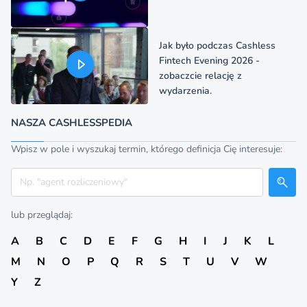
Jak było podczas Cashless
Fintech Evening 2026 -
zobaczcie relację z
wydarzenia.
NASZA CASHLESSPEDIA
Wpisz w pole i wyszukaj termin, którego definicja Cię interesuje:
Szukaj
lub przeglądaj:
A
B
C
D
E
F
G
H
I
J
K
L
M
N
O
P
Q
R
S
T
U
V
W
Y
Z