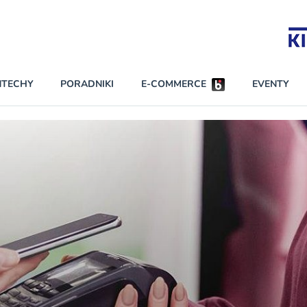
Partnerzy strategiczni
NTECHY
PORADNIKI
E-COMMERCE
EVENTY
BEZPIECZEŃSTWO
NAJCZĘŚCIEJ CZYTANE
Darmowy dostę
INNI NAPISALI
wszystkich pla
KONTA
W najniższych p
darmo przez trz
PRAWO
Czytaj więcej
RAPORTY SPECJALNE