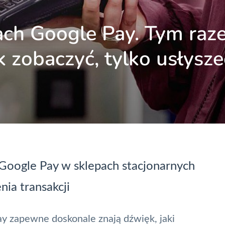
ach Google Pay. Tym raz
k zobaczyć, tylko usłysze
Google Pay
w sklepach stacjonarnych
ia transakcji
ay
zapewne doskonale znają dźwięk, jaki