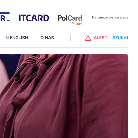
Partnerzy wspierający
IN ENGLISH
O NAS
ALERT
SZUKAJ
p do ChataGPT Go dla klientów Revoluta. Nowy benefit we
nach
lanach – Standard i Plus – z usługi będzie można korzsytać za
y miesiące