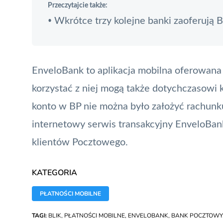
Przeczytajcie także:
Wkrótce trzy kolejne banki zaoferują B
•
EnveloBank to
aplikacja mobilna
oferowana p
korzystać z niej mogą także dotychczasowi 
konto w BP nie można było założyć rachunk
internetowy
serwis transakcyjny
EnveloBank
klientów Pocztowego.
KATEGORIA
PŁATNOŚCI MOBILNE
TAGI:
BLIK
,
PŁATNOŚCI MOBILNE
,
ENVELOBANK
,
BANK POCZTOWY