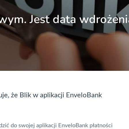
wym. Jest data wdrożeni
uje, że
Blik
w aplikacji
EnveloBank
ić do swojej aplikacji
EnveloBank
płatności