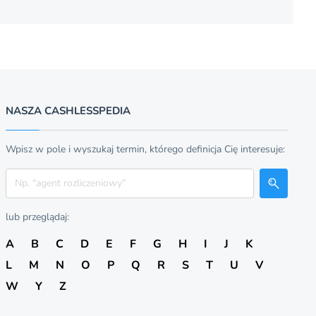
NASZA CASHLESSPEDIA
Wpisz w pole i wyszukaj termin, którego definicja Cię interesuje:
Szukaj
lub przeglądaj:
A
B
C
D
E
F
G
H
I
J
K
L
M
N
O
P
Q
R
S
T
U
V
W
Y
Z