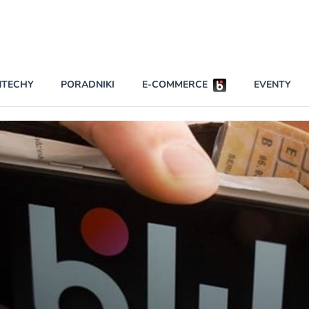
Partnerzy strategiczni
NTECHY
PORADNIKI
E-COMMERCE
EVENTY
BEZPIECZEŃSTWO
NAJCZĘŚCIEJ CZYTANE
Darmowy dostę
INNI NAPISALI
wszystkich pla
KONTA
W najniższych p
darmo przez trz
PRAWO
Czytaj więcej
RAPORTY SPECJALNE