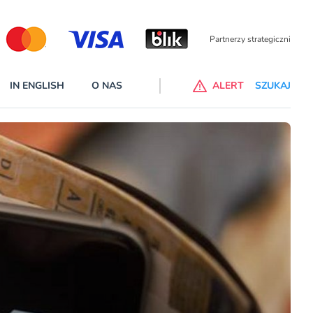
Partnerzy wspierający
IN ENGLISH
O NAS
ALERT
SZUKAJ
p do ChataGPT Go dla klientów Revoluta. Nowy benefit we
nach
lanach – Standard i Plus – z usługi będzie można korzsytać za
y miesiące