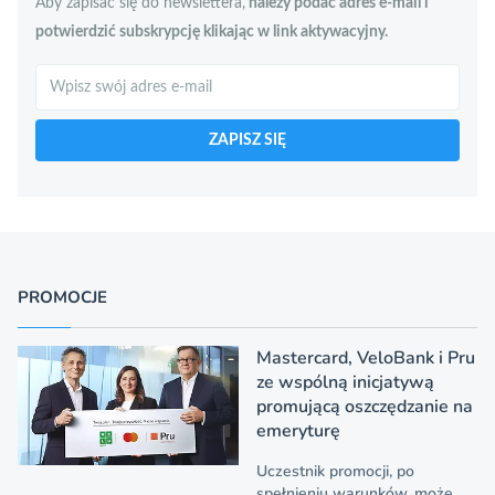
Aby zapisać się do newslettera,
należy podać adres e-mail i
potwierdzić subskrypcję klikając w link aktywacyjny.
Szukaj
ZAPISZ SIĘ
PROMOCJE
Mastercard, VeloBank i Pru
ze wspólną inicjatywą
promującą oszczędzanie na
emeryturę
Uczestnik promocji, po
spełnieniu warunków, może