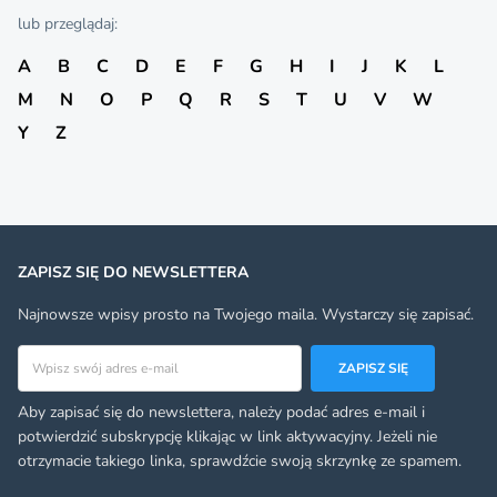
lub przeglądaj:
A
B
C
D
E
F
G
H
I
J
K
L
M
N
O
P
Q
R
S
T
U
V
W
Y
Z
ZAPISZ SIĘ DO NEWSLETTERA
Najnowsze wpisy prosto na Twojego maila. Wystarczy się zapisać.
Adres email
ZAPISZ SIĘ
Aby zapisać się do newslettera, należy podać adres e-mail i
potwierdzić subskrypcję klikając w link aktywacyjny. Jeżeli nie
otrzymacie takiego linka, sprawdźcie swoją skrzynkę ze spamem.