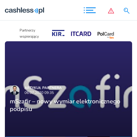
Partnerzy
Partnerzy
wspierający
wspierający
ARTYKUŁ PARTNERA
06.07.2020 09:35
mSzafir – nowy wymiar elektronicznego
podpisu