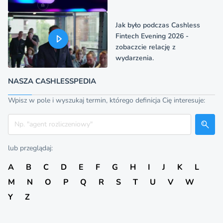
Jak było podczas Cashless
Fintech Evening 2026 -
zobaczcie relację z
wydarzenia.
NASZA CASHLESSPEDIA
Wpisz w pole i wyszukaj termin, którego definicja Cię interesuje:
Szukaj
lub przeglądaj:
A
B
C
D
E
F
G
H
I
J
K
L
M
N
O
P
Q
R
S
T
U
V
W
Y
Z