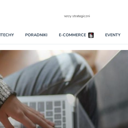
Partnerzy strategiczni
NTECHY
PORADNIKI
E-COMMERCE
EVENTY
BEZPIECZEŃSTWO
NAJCZĘŚCIEJ CZYTANE
Darmowy dostę
INNI NAPISALI
wszystkich pla
KONTA
W najniższych p
darmo przez trz
PRAWO
Czytaj więcej
RAPORTY SPECJALNE