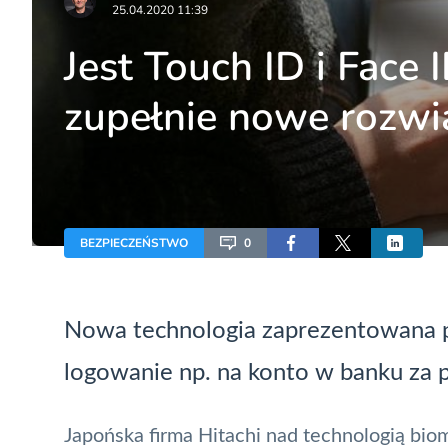
25.04.2020 11:39
Jest Touch ID i Face 
zupełnie nowe rozwią
BEZPIECZEŃSTWO
0
Nowa technologia zaprezentowana p
logowanie np. na konto w banku za 
Japońska firma
Hitachi
nad technologią biom