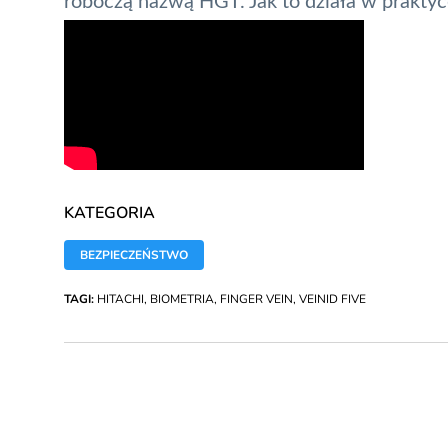
roboczą nazwą HGT. Jak to działa w praktyc
KATEGORIA
BEZPIECZEŃSTWO
TAGI:
HITACHI
,
BIOMETRIA
,
FINGER VEIN
,
VEINID FIVE