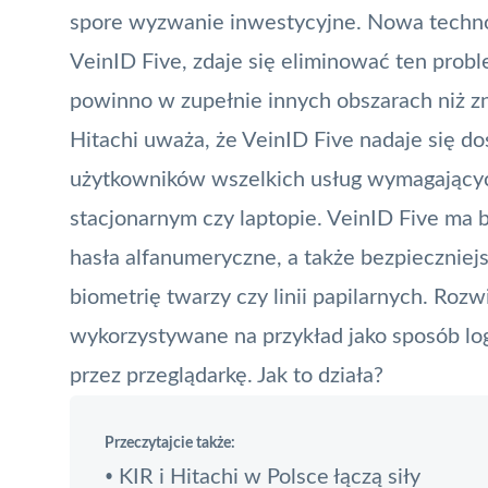
spore wyzwanie inwestycyjne. Nowa technol
VeinID Five
, zdaje się eliminować ten prob
powinno w zupełnie innych obszarach niż zn
Hitachi uważa, że VeinID Five nadaje się d
użytkowników wszelkich usług wymagającyc
stacjonarnym czy laptopie. VeinID Five ma b
hasła alfanumeryczne, a także bezpieczniej
biometrię twarzy czy linii papilarnych. Roz
wykorzystywane na przykład jako sposób l
przez przeglądarkę. Jak to działa?
Przeczytajcie także:
KIR i Hitachi w Polsce łączą siły
•