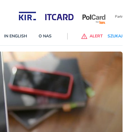
Partnerzy wspierający
IN ENGLISH
O NAS
ALERT
SZUKAJ
p do ChataGPT Go dla klientów Revoluta. Nowy benefit we
nach
lanach – Standard i Plus – z usługi będzie można korzsytać za
y miesiące