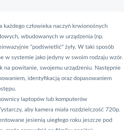
dla każdego człowieka naczyń krwionośnych
ardowych, wbudowanych w urządzenia (np.
ieinwazyjnie "podświetlić" żyły. W taki sposób
ne w systemie jako jedyny w swoim rodzaju wzór.
k na powitanie, swojemu urządzeniu. Następnie
zechowaniem, identyfikacją oraz dopasowaniem
ostępu.
tkownicy laptopów lub komputerów
starczy, aby kamera miała rozdzielczość 720p.
entowane jesienią uiegłego roku jeszcze pod