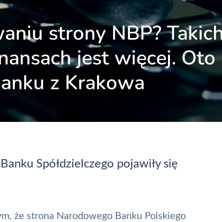
waniu strony NBP? Takic
inansach jest więcej. Oto
banku z Krakowa
Banku Spółdzielczego pojawiły się
ym, że strona
Narodowego Banku Polskiego