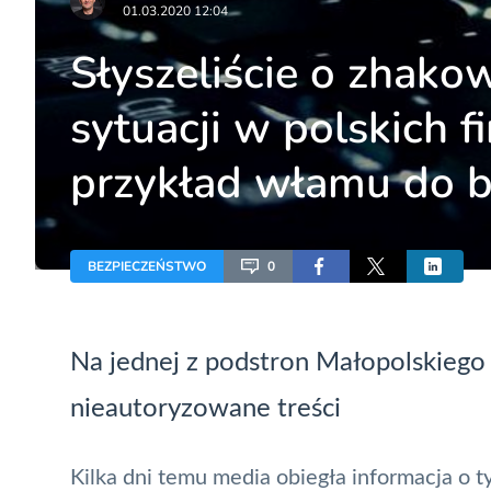
01.03.2020 12:04
Słyszeliście o zhako
sytuacji w polskich f
przykład włamu do 
BEZPIECZEŃSTWO
0
Na jednej z podstron Małopolskiego 
nieautoryzowane treści
Kilka dni temu media obiegła informacja o t