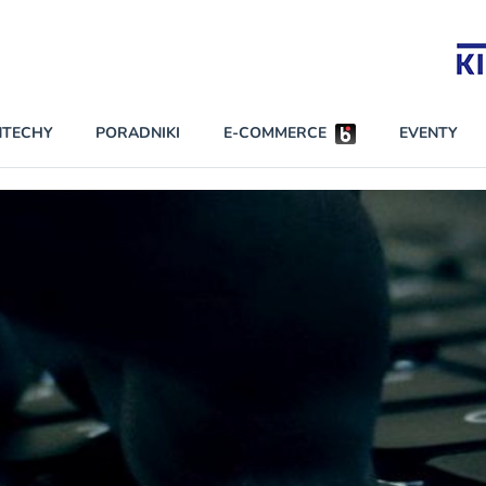
Partnerzy strategiczni
NTECHY
PORADNIKI
E-COMMERCE
EVENTY
BEZPIECZEŃSTWO
NAJCZĘŚCIEJ CZYTANE
Darmowy dostę
INNI NAPISALI
wszystkich pla
KONTA
W najniższych p
darmo przez trz
PRAWO
Czytaj więcej
RAPORTY SPECJALNE