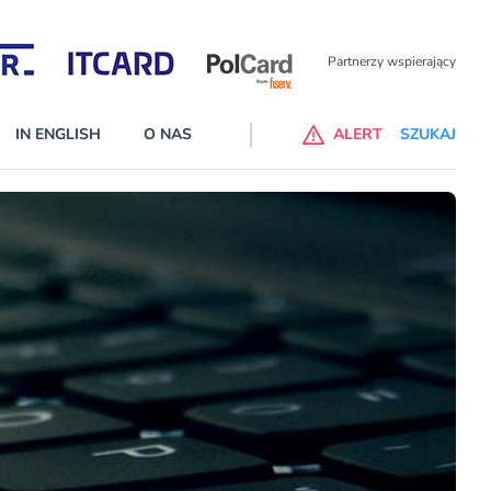
Partnerzy wspierający
IN ENGLISH
O NAS
ALERT
SZUKAJ
p do ChataGPT Go dla klientów Revoluta. Nowy benefit we
nach
lanach – Standard i Plus – z usługi będzie można korzsytać za
y miesiące